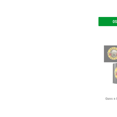
OS
Guns n 