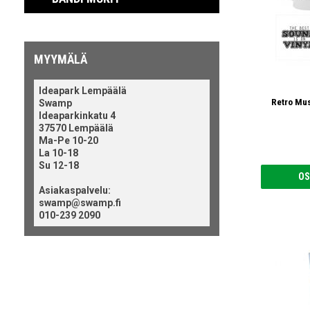
MYYMÄLÄ
Ideapark Lempäälä
Retro Mus
Swamp
Ideaparkinkatu 4
37570 Lempäälä
Ma-Pe 10-20
La 10-18
Su 12-18
OS
Asiakaspalvelu:
swamp@swamp.fi
010-239 2090