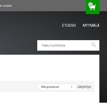
0
du sisään
ETUSIVU
MYYMÄLÄ
Järjestys: