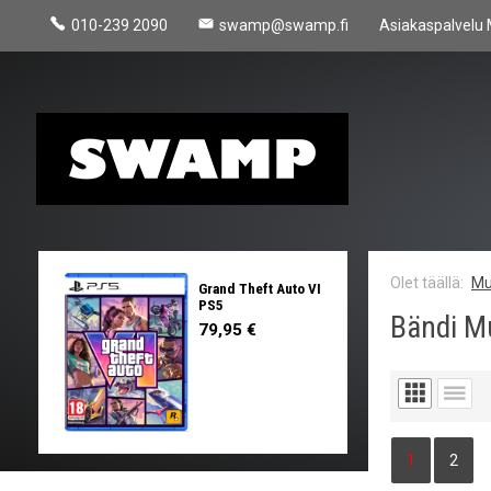
010-239 2090
swamp@swamp.fi
Asiakaspalvelu 
Mu
Grand Theft Auto VI
PS5
Bändi M
79,95 €
1
2