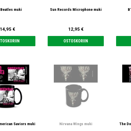
 Beatles muki
Sun Records Microphone muki
B
14,95 €
12,95 €
TOSKORIIN
OSTOSKORIIN
merican Saviors muki
Nirvana Wings muki
The Do