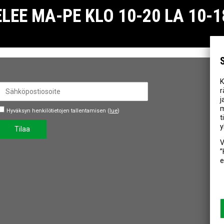
E MA-PE KLO 10-20 LA 10-18
K
r
j
m
Hyväksyn henkilötietojen tallentamisen (
lue
)
t
y
Tilaa
V
”
e