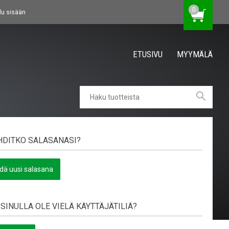
0
du sisään
ETUSIVU
MYYMÄLÄ
DITKO SALASANASI?
dä uusi salasana
 SINULLA OLE VIELÄ KÄYTTÄJÄTILIÄ?