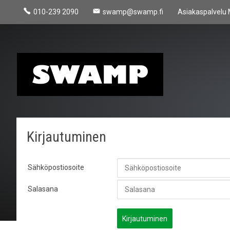
010-239 2090
swamp@swamp.fi
Asiakaspalvelu 
Kirjautuminen
Sähköpostiosoite
Salasana
Kirjautuminen