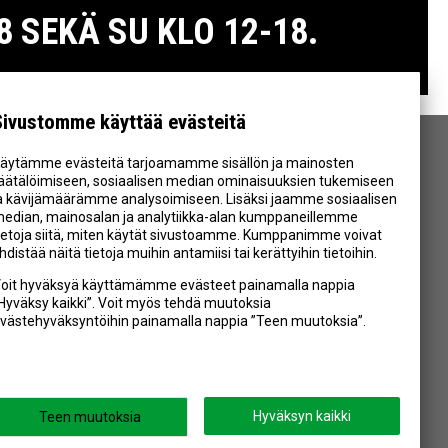
 SEKÄ SU KLO 12-18.
Sivustomme käyttää evästeitä
äytämme evästeitä tarjoamamme sisällön ja mainosten
SEURAA MEITÄ
äätälöimiseen, sosiaalisen median ominaisuuksien tukemiseen
a kävijämäärämme analysoimiseen. Lisäksi jaamme sosiaalisen
edian, mainosalan ja analytiikka-alan kumppaneillemme
ietoja siitä, miten käytät sivustoamme. Kumppanimme voivat
hdistää näitä tietoja muihin antamiisi tai kerättyihin tietoihin.
oit hyväksyä käyttämämme evästeet painamalla nappia
Hyväksy kaikki”. Voit myös tehdä muutoksia
västehyväksyntöihin painamalla nappia ”Teen muutoksia”.
Powered by
Hyväksyn kaikki
Teen muutoksia