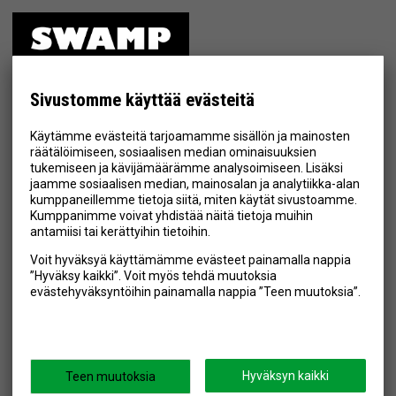
ETUSIVU
MYYMÄLÄ
Sivustomme käyttää evästeitä
TIETOSUOJA & EHDOT
Käytämme evästeitä tarjoamamme sisällön ja mainosten
YHTEYSTIEDOT
räätälöimiseen, sosiaalisen median ominaisuuksien
tukemiseen ja kävijämäärämme analysoimiseen. Lisäksi
jaamme sosiaalisen median, mainosalan ja analytiikka-alan
kumppaneillemme tietoja siitä, miten käytät sivustoamme.
Kumppanimme voivat yhdistää näitä tietoja muihin
Hyväksyn henkilötietojen tallentamisen (
lue
)
antamiisi tai kerättyihin tietoihin.
Voit hyväksyä käyttämämme evästeet painamalla nappia
Tilaa
”Hyväksy kaikki”. Voit myös tehdä muutoksia
evästehyväksyntöihin painamalla nappia ”Teen muutoksia”.
SEURAA MEITÄ
Hyväksyn kaikki
Teen muutoksia
Swamp.fi © 2026
Powered by