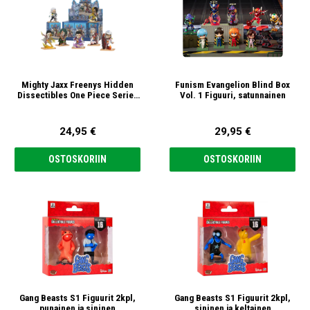
Mighty Jaxx Freenys Hidden
Funism Evangelion Blind Box
Dissectibles One Piece Series
Vol. 1 Figuuri, satunnainen
8 Marines Edition Figuuri,
satunnainen
24,95 €
29,95 €
OSTOSKORIIN
OSTOSKORIIN
Gang Beasts S1 Figuurit 2kpl,
Gang Beasts S1 Figuurit 2kpl,
punainen ja sininen
sininen ja keltainen