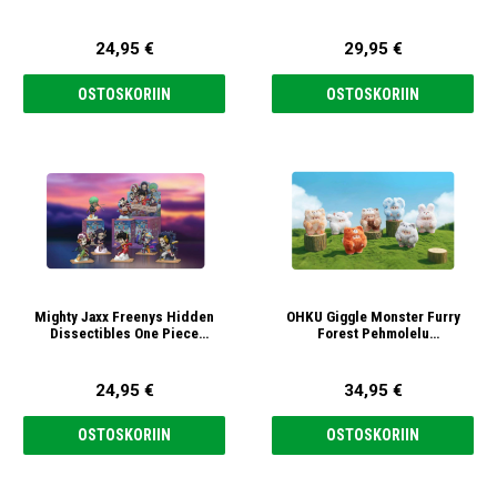
satunnainen
satunnainen
24,95 €
29,95 €
OSTOSKORIIN
OSTOSKORIIN
Mighty Jaxx Freenys Hidden
OHKU Giggle Monster Furry
Dissectibles One Piece
Forest Pehmolelu
Egghead Arc 1 Figuuri,
Avaimenperä, satunnainen
satunnainen
24,95 €
34,95 €
OSTOSKORIIN
OSTOSKORIIN