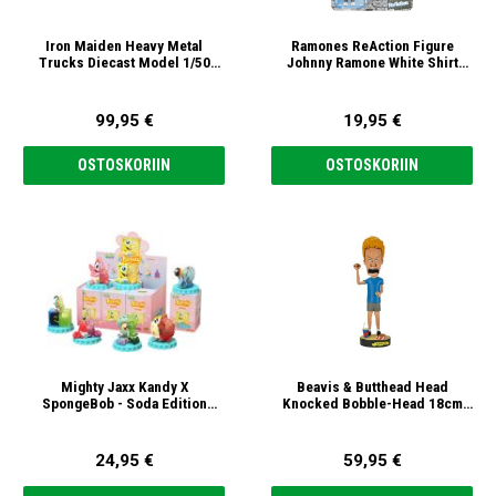
Iron Maiden Heavy Metal
Ramones ReAction Figure
Trucks Diecast Model 1/50
Johnny Ramone White Shirt
Figuuri
10cm Figuuri
99,95 €
19,95 €
OSTOSKORIIN
OSTOSKORIIN
Mighty Jaxx Kandy X
Beavis & Butthead Head
SpongeBob - Soda Edition
Knocked Bobble-Head 18cm
Figuuri, satunnainen
Beavis
24,95 €
59,95 €