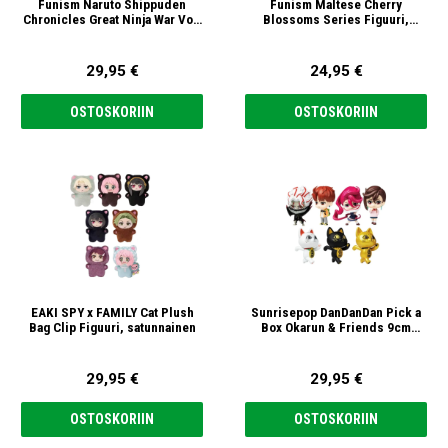
Funism Naruto Shippuden
Funism Maltese Cherry
Chronicles Great Ninja War Vol.
Blossoms Series Figuuri,
1 Figuuri, satunnainen
satunnainen
29,95 €
24,95 €
OSTOSKORIIN
OSTOSKORIIN
EAKI SPY x FAMILY Cat Plush
Sunrisepop DanDanDan Pick a
Bag Clip Figuuri, satunnainen
Box Okarun & Friends 9cm
Figuuri, satunnainen
29,95 €
29,95 €
OSTOSKORIIN
OSTOSKORIIN