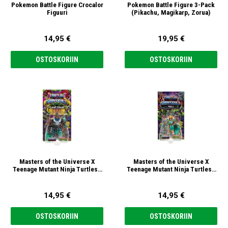
Pokemon Battle Figure Crocalor
Pokemon Battle Figure 3-Pack
Figuuri
(Pikachu, Magikarp, Zorua)
14,95 €
19,95 €
OSTOSKORIIN
OSTOSKORIIN
Masters of the Universe X
Masters of the Universe X
Teenage Mutant Ninja Turtles :
Teenage Mutant Ninja Turtles :
Turtles of Grayskull Clamp
Turtles of Grayskull Teela 14cm
Champ 14cm Action Figuuri
Action Figuuri
14,95 €
14,95 €
OSTOSKORIIN
OSTOSKORIIN