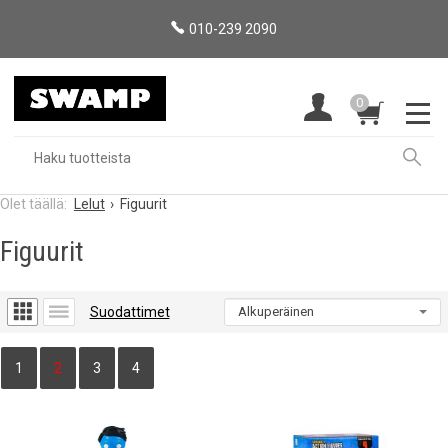
010-239 2090
0
Lelut
Figuurit
Figuurit
Suodattimet
1
2
3
4