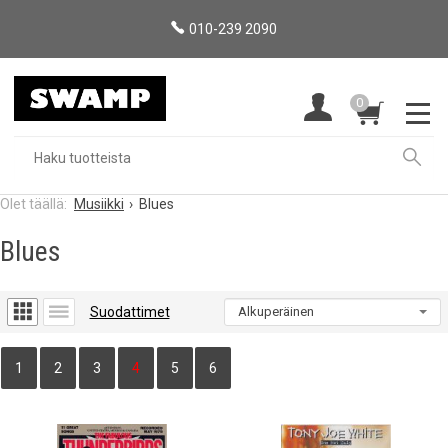
010-239 2090
0
Musiikki
Blues
Blues
Suodattimet
1
2
3
4
5
6