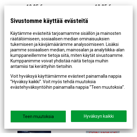
19,95 €
19,95 €
OSTOSKORIIN
OSTOSKORIIN
Sivustomme käyttää evästeitä
Käytämme evästeitä tarjoamamme sisällön ja mainosten
räätälöimiseen, sosiaalisen median ominaisuuksien
tukemiseen ja kävijämäärämme analysoimiseen. Lisäksi
jaamme sosiaalisen median, mainosalan ja analytiikka-alan
kumppaneillemme tietoja siitä, miten käytät sivustoamme.
Kumppanimme voivat yhdistää näitä tietoja muihin
antamiisi tai kerättyihin tietoihin.
Voit hyväksyä käyttämämme evästeet painamalla nappia
Lyytinen, Erja : Stolen hearts CD
Burks, Michael: I Smell Smoke
”Hyväksy kaikki”. Voit myös tehdä muutoksia
CD
evästehyväksyntöihin painamalla nappia ”Teen muutoksia”.
19,95 €
19,95 €
OSTOSKORIIN
OSTOSKORIIN
Hyväksyn kaikki
Teen muutoksia