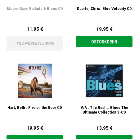
Moore Gary: Ballads & Blues CD
Duarte, Chris: Blue Velocity CD
11,95 €
19,95 €
OSTOSKORIIN
TILAPÄISESTI LOPPU
Hart, Beth : Fire on the floor CD
V/A : The Real... Blues The
Ultimate Collection 3-CD
19,95 €
13,95 €