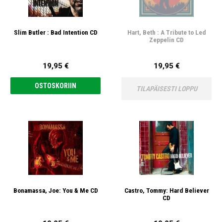
Slim Butler : Bad Intention CD
Hart, Beth : A Tribute to Led
Zeppelin CD
19,95 €
19,95 €
OSTOSKORIIN
TILAPÄISESTI LOPPU
Bonamassa, Joe: You & Me CD
Castro, Tommy: Hard Believer
CD