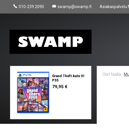
010-239 2090
swamp@swamp.fi
Asiakaspalvelu 
Mu
Grand Theft Auto VI
PS5
79,95 €