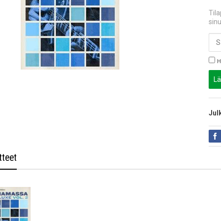
Til
sinu
H
Lä
Jul
tteet