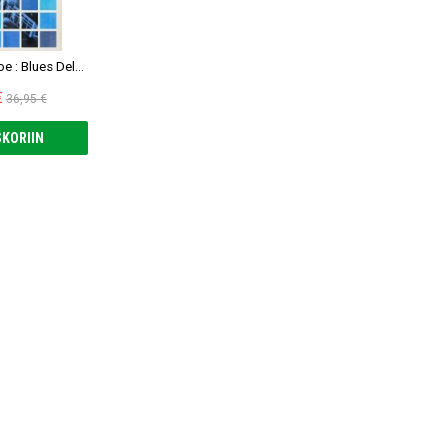
Bonamassa, Joe : Blues Deluxe vol. 2 LP, blue vinyl
€
36,95 €
KORIIN