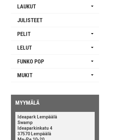
LAUKUT
JULISTEET
PELIT
LELUT
FUNKO POP
MUKIT
MYYMÄLÄ
Ideapark Lempäälä
Swamp
Ideaparkinkatu 4
37570 Lempäälä
Ma-Pe 10-20