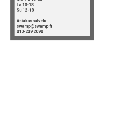
La 10-18
Su 12-18
Asiakaspalvelu:
swamp@swamp.fi
010-239 2090