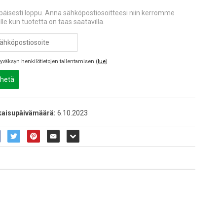
apäisesti loppu. Anna sähköpostiosoitteesi niin kerromme
lle kun tuotetta on taas saatavilla.
yväksyn henkilötietojen tallentamisen (
lue
)
hetä
kaisupäivämäärä:
6.10.2023