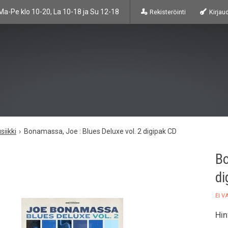
Ma-Pe klo 10-20, La 10-18 ja Su 12-18
Rekisteröinti
Kirjau
siikki
Bonamassa, Joe : Blues Deluxe vol. 2 digipak CD
Bo
di
EI 
Hin