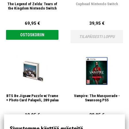
The Legend of Zelda: Tears of
Cuphead Nintendo Switch
the Kingdom Nintendo Switch
69,95 €
39,95 €
OSTOSKORIIN
TILAPÄISESTI LOPPU
BTS Be Jigsaw Puzzle w/ Frame
Vampire: The Masquerade -
+ Photo Card Palapeli, 289 palaa
Swansong PS5
19,95 €
29,95 €
OSTOSKORIIN
OSTOSKORIIN
Sivustomme käyttää evästeitä