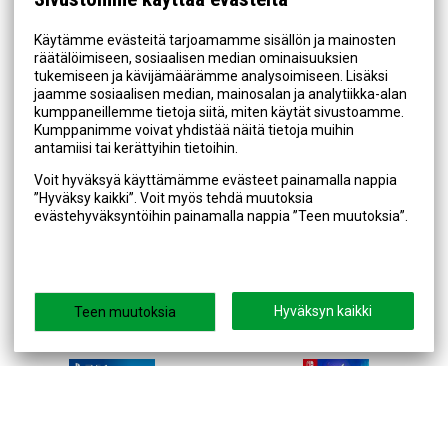
Käytämme evästeitä tarjoamamme sisällön ja mainosten
räätälöimiseen, sosiaalisen median ominaisuuksien
tukemiseen ja kävijämäärämme analysoimiseen. Lisäksi
jaamme sosiaalisen median, mainosalan ja analytiikka-alan
kumppaneillemme tietoja siitä, miten käytät sivustoamme.
Kumppanimme voivat yhdistää näitä tietoja muihin
antamiisi tai kerättyihin tietoihin.
Nintendo
Voit hyväksyä käyttämämme evästeet painamalla nappia
Doraemon Story of Seasons
New Super Mario Bros. U
”Hyväksy kaikki”. Voit myös tehdä muutoksia
PS4
Deluxe Nintendo Switch
evästehyväksyntöihin painamalla nappia ”Teen muutoksia”.
24,95 €
59,95 €
OSTOSKORIIN
OSTOSKORIIN
Hyväksyn kaikki
Teen muutoksia