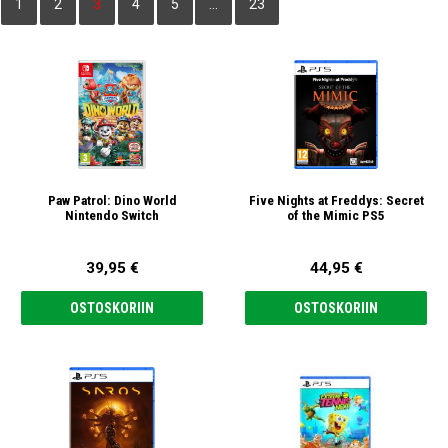
1
2
3
4
5
…
23
Paw Patrol: Dino World
Five Nights at Freddys: Secret
Nintendo Switch
of the Mimic PS5
39,95 €
44,95 €
OSTOSKORIIN
OSTOSKORIIN