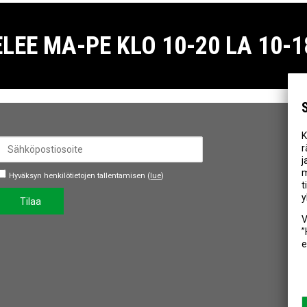
E MA-PE KLO 10-20 LA 10-18
K
r
j
m
Hyväksyn henkilötietojen tallentamisen (
lue
)
t
y
Tilaa
V
”
e