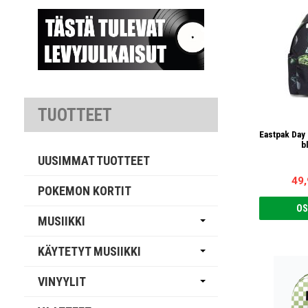
TUOTTEET
Eastpak Day 
b
UUSIMMAT TUOTTEET
49,
POKEMON KORTIT
OS
MUSIIKKI
KÄYTETYT MUSIIKKI
VINYYLIT