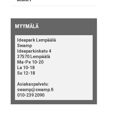
MYYMÄLÄ
Ideapark Lempäälä
Swamp
Ideaparkinkatu 4
37570 Lempäälä
Ma-Pe 10-20
La 10-18
Su 12-18
Asiakaspalvelu:
swamp@swamp.fi
010-239 2090