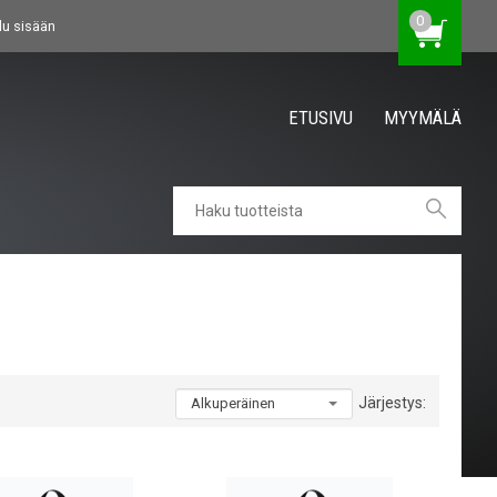
0
du sisään
ETUSIVU
MYYMÄLÄ
Järjestys: