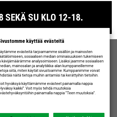
 SEKÄ SU KLO 12-18.
Sivustomme käyttää evästeitä
äytämme evästeitä tarjoamamme sisällön ja mainosten
SEURAA MEITÄ
äätälöimiseen, sosiaalisen median ominaisuuksien tukemiseen
a kävijämäärämme analysoimiseen. Lisäksi jaamme sosiaalisen
edian, mainosalan ja analytiikka-alan kumppaneillemme
ietoja siitä, miten käytät sivustoamme. Kumppanimme voivat
hdistää näitä tietoja muihin antamiisi tai kerättyihin tietoihin.
oit hyväksyä käyttämämme evästeet painamalla nappia
Hyväksy kaikki”. Voit myös tehdä muutoksia
västehyväksyntöihin painamalla nappia ”Teen muutoksia”.
Powered by