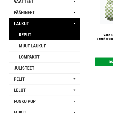
VAATTEET
PÄÄHINEET
LAUKUT
REPUT
Vans O
checkerboa
MUUT LAUKUT
LOMPAKOT
OS
JULISTEET
PELIT
LELUT
FUNKO POP
MUKIT