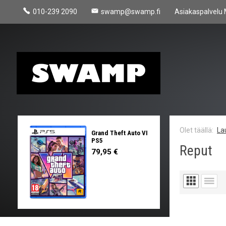
010-239 2090
swamp@swamp.fi
Asiakaspalvelu 
La
Grand Theft Auto VI
PS5
Reput
79,95 €