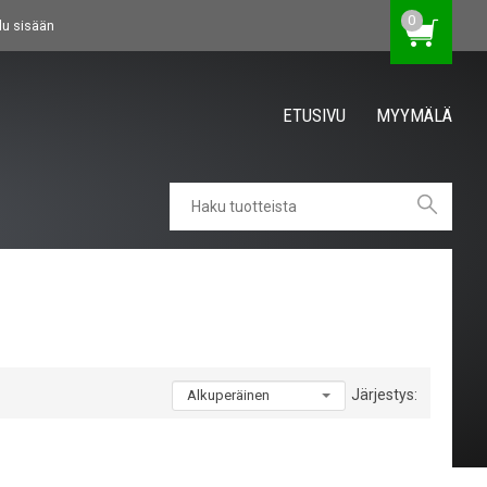
0
du sisään
ETUSIVU
MYYMÄLÄ
Järjestys: