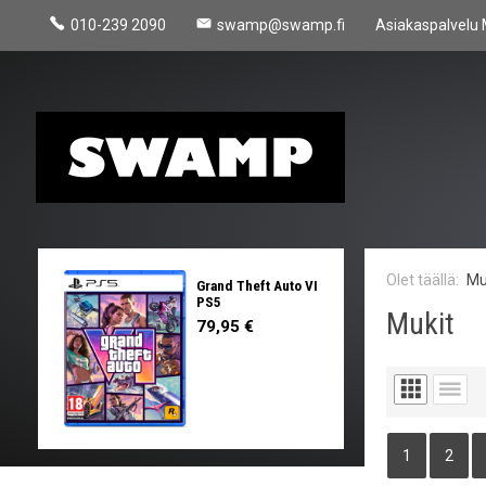
010-239 2090
swamp@swamp.fi
Asiakaspalvelu 
Mu
Grand Theft Auto VI
PS5
Mukit
79,95 €
1
2