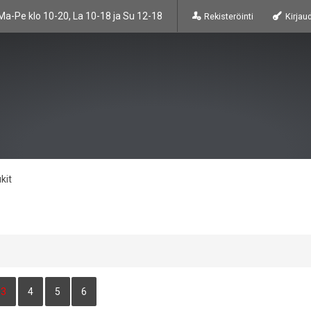
Ma-Pe klo 10-20, La 10-18 ja Su 12-18
Rekisteröinti
Kirjau
kit
3
4
5
6