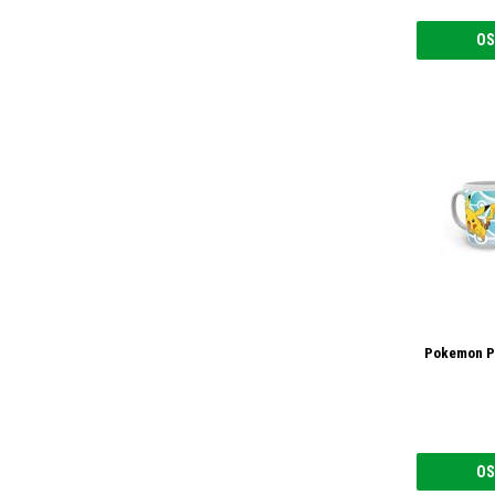
OS
Pokemon Pi
OS