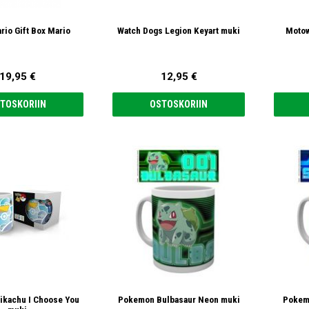
rio Gift Box Mario
Watch Dogs Legion Keyart muki
Motow
19,95 €
12,95 €
TOSKORIIN
OSTOSKORIIN
kachu I Choose You
Pokemon Bulbasaur Neon muki
Pokem