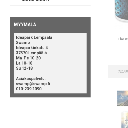
MYYMÄLÄ
Ideapark Lempäälä
The W
Swamp
Ideaparkinkatu 4
37570 Lempäälä
Ma-Pe 10-20
La 10-18
Su 12-18
TILAP
Asiakaspalvelu:
swamp@swamp.fi
010-239 2090