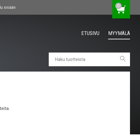
0
du sisään
ETUSIVU
MYYMÄLÄ
eita.