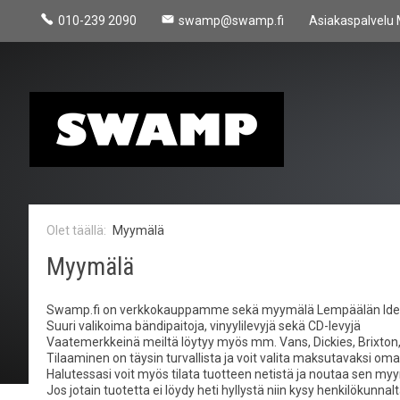
010-239 2090
swamp@swamp.fi
Asiakaspalvelu 
Myymälä
Myymälä
Swamp.fi on verkkokauppamme sekä myymälä Lempäälän Ideaparkiss
Suuri valikoima bändipaitoja, vinyylilevyjä sekä CD-levyjä
Vaatemerkkeinä meiltä löytyy myös mm. Vans, Dickies, Brixton, 
Tilaaminen on täysin turvallista ja voit valita maksutavaksi oman n
Halutessasi voit myös tilata tuotteen netistä ja noutaa sen 
Jos jotain tuotetta ei löydy heti hyllystä niin kysy henkilökunn