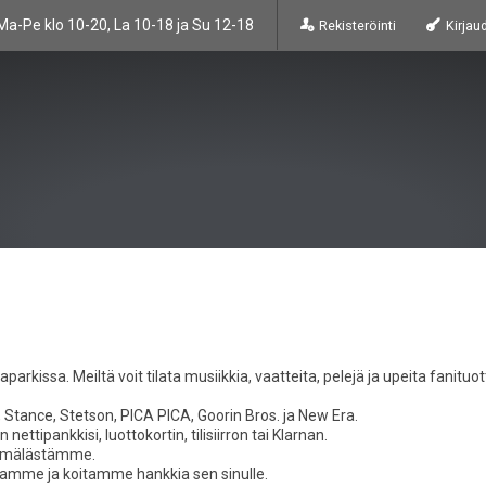
Ma-Pe klo 10-20, La 10-18 ja Su 12-18
Rekisteröinti
Kirjau
a. Meiltä voit tilata musiikkia, vaatteita, pelejä ja upeita fanituott
Stance, Stetson, PICA PICA, Goorin Bros. ja New Era.
ettipankkisi, luottokortin, tilisiirron tai Klarnan.
myymälästämme.
altamme ja koitamme hankkia sen sinulle.