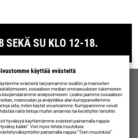
 SEKÄ SU KLO 12-18.
Sivustomme käyttää evästeitä
äytämme evästeitä tarjoamamme sisällön ja mainosten
SEURAA MEITÄ
äätälöimiseen, sosiaalisen median ominaisuuksien tukemiseen
a kävijämäärämme analysoimiseen. Lisäksi jaamme sosiaalisen
edian, mainosalan ja analytiikka-alan kumppaneillemme
ietoja siitä, miten käytät sivustoamme. Kumppanimme voivat
hdistää näitä tietoja muihin antamiisi tai kerättyihin tietoihin.
oit hyväksyä käyttämämme evästeet painamalla nappia
Hyväksy kaikki”. Voit myös tehdä muutoksia
västehyväksyntöihin painamalla nappia ”Teen muutoksia”.