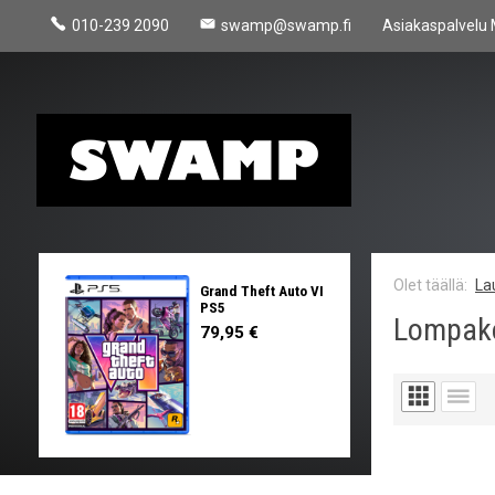
010-239 2090
swamp@swamp.fi
Asiakaspalvelu 
La
Grand Theft Auto VI
PS5
Lompak
79,95 €