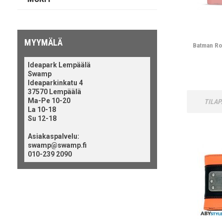
MYYMÄLÄ
Batman Ro
Ideapark Lempäälä
Swamp
Ideaparkinkatu 4
37570 Lempäälä
Ma-Pe 10-20
TILAP
La 10-18
Su 12-18
Asiakaspalvelu:
swamp@swamp.fi
010-239 2090