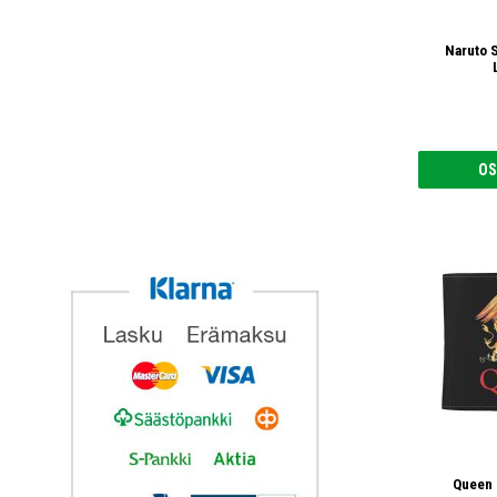
Naruto 
OS
Queen 