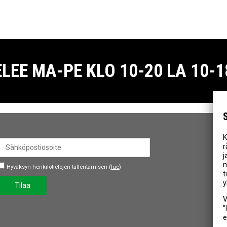
E MA-PE KLO 10-20 LA 10-18
K
r
j
m
Hyväksyn henkilötietojen tallentamisen (
lue
)
t
y
Tilaa
V
”
e