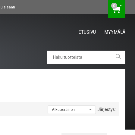
0
du sisään
ETUSIVU
MYYMÄLÄ
Järjestys: