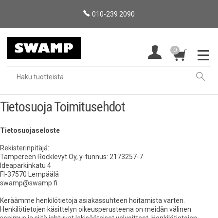
010-239 2090
0
Tietosuoja Toimitusehdot
Tietosuojaseloste
Rekisterinpitäjä:
Tampereen Rocklevyt Oy, y-tunnus: 2173257-7
Ideaparkinkatu 4
FI-37570 Lempäälä
swamp@swamp.fi
Keräämme henkilötietoja asiakassuhteen hoitamista varten.
Henkilötietojen käsittelyn oikeusperusteena on meidän välinen