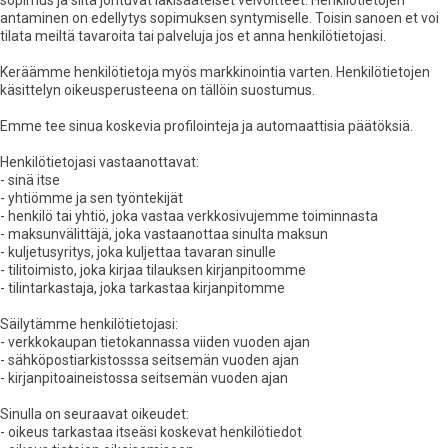
sopimus ja siitä johtuvat lakisääteiset velvoitteet. Henkilötietojen
antaminen on edellytys sopimuksen syntymiselle. Toisin sanoen et voi
tilata meiltä tavaroita tai palveluja jos et anna henkilötietojasi.
Keräämme henkilötietoja myös markkinointia varten. Henkilötietojen
käsittelyn oikeusperusteena on tällöin suostumus.
Emme tee sinua koskevia profilointeja ja automaattisia päätöksiä.
Henkilötietojasi vastaanottavat:
- sinä itse
- yhtiömme ja sen työntekijät
- henkilö tai yhtiö, joka vastaa verkkosivujemme toiminnasta
- maksunvälittäjä, joka vastaanottaa sinulta maksun
- kuljetusyritys, joka kuljettaa tavaran sinulle
- tilitoimisto, joka kirjaa tilauksen kirjanpitoomme
- tilintarkastaja, joka tarkastaa kirjanpitomme
Säilytämme henkilötietojasi:
- verkkokaupan tietokannassa viiden vuoden ajan
- sähköpostiarkistosssa seitsemän vuoden ajan
- kirjanpitoaineistossa seitsemän vuoden ajan
Sinulla on seuraavat oikeudet:
- oikeus tarkastaa itseäsi koskevat henkilötiedot