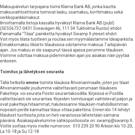
Maksupalvelun tarjoajana toimii Klarna Bank AB, jonka kautta
maksuvaihtoehtoina toimivat lasku, osamaksu, korttimaksu sekä
verkkopankkimaksut.
Ilmoittamalla tietoja kassalla hyväksyt Klarna Bank AB (publ)
(SE556737-0431 Sveavägen 46, 111 34 Tukholma Ruotsi) ehdot.
Painamalla ”Tilaa” painiketta hyväksyt Swamp.fi yleiset ehdot.
Voit myös tilata tuotteen ja noutaa sen myymälästämme Ideaparkista.
Ennakkomaksu tilisiirto tilauksissa odotamme maksua 7 arkipäivän
ajan. Jos maksu ei ole saapunut tässä ajassa perumme tilauksen.
Voimme odottaa maksua pidemmänkin ajan jos asiakas näin pyytää
erikseen.
Toimitus ja lähetyksen seuranta
Tällä hetkellä
emme
toimita tilauksia Ahvenanmaalle, joten jos tilaat
Ahvenanmaalle joudumme valitettavasti perumaan tilauksesi.
Paketteja voi seurata Postin seurantakoodilla. Kirjeissä ei Postilla
valitettavasti ole seurantaa. Kirjeiden toimitusajat vaihtelevat paljon ja
ovat paketteja hitaammat, halutessanne tilauksen mahdollisimman
nopeasti perille kannattaa tilaus ottaa pakettina. Ennen klo 14 tehdyt
tilaukset tuotteista joita on heti varastossa lähetetään samana
päivänä. Asiakaspalvelumme sähköpostiosoite on: swamp@swamp.fi.
Voitte soittaa myös meille numeroon: 010 239 20 90 Arkisin klo 10-20,
La 10-18 ja Su 12-18.