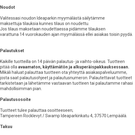
Noudot
Valitessasi noudon Ideaparkin myymälästä säilytämme
maksettuja tilauksia kunnes tilaus on noudettu.
Jos tilaus maksetaan noudettaessa pidämme tilauksen
varattuna 14 vuorokauden ajan myymälässä ellei asiakas toisin pyydä.
Palautukset
Kaikille tuotteilla on 14 päivän palautus- ja vaihto-oikeus. Tuotteen
pitää olla
avaamaton, käyttämätön ja alkuperäispakkauksessaan.
Mikäli haluat palauttaa tuotteen ota yhteyttä asiakaspalveluumme,
josta saat palautusohjeet ja palautusnumeron. Palautettavat tuotteet
tarkistetaan ja lähetämme vastaavan tuotteen tai palautamme rahasi
mahdollisimman pian.
Palautusosoite
Tuotteet tulee palauttaa osoitteeseen;
Tampereen Rocklevyt / Swamp Ideaparkinkatu 4, 37570 Lempäälä.
Takuu