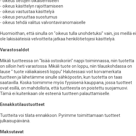
- oikeus tietojen oikaisemiseen
- oikeus käsittelyn rajoittamiseen
- oikeus vastustaa käsittelyä
- oikeus peruuttaa suostumus
- oikeus tehdä valitus valvontaviranomaiselle
Huomioithan, että sinulla on "oikeus tulla unohdetuksi" vain, jos meillä ei
ole lakisääteisiä velvoitteita jatkaa henkilötietojesi käsittelyä.
Varastosaldot
Mikäli tuotteessa on "lisää ostoskoriin" nappi toiminnassa, niin tuotetta
on silloin heti varastossa. Mikäli tuote on loppu, niin tilauskohdassa on
lause " tuote väliaikaisesti loppu" Halutessasi voit korvamerkata
tuotteen ja lähetämme sinulle sähköpostin, kun tuotetta on taas
saatavilla. Koska toimimme myös fyysisenä kauppana, jossa tuotteet
ovat esillä, on mahdollista, että tuotteesta on poistettu suojamuovi.
Tämä ei kuitenkaan ole esteenä tuotteen palauttamiselle.
Ennakkotilaustuotteet
Tuotteita voi tilata ennakkoon. Pyrimme toimittamaan tuotteet
julkaisupäivänä.
Maksutavat