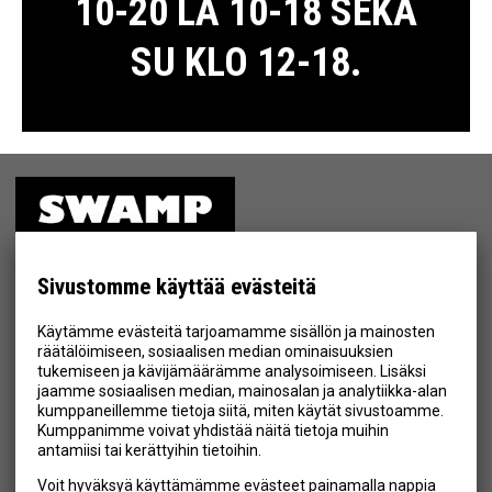
10-20 LA 10-18 SEKÄ
SU KLO 12-18.
ETUSIVU
MYYMÄLÄ
Sivustomme käyttää evästeitä
TIETOSUOJA & EHDOT
Käytämme evästeitä tarjoamamme sisällön ja mainosten
YHTEYSTIEDOT
räätälöimiseen, sosiaalisen median ominaisuuksien
tukemiseen ja kävijämäärämme analysoimiseen. Lisäksi
jaamme sosiaalisen median, mainosalan ja analytiikka-alan
kumppaneillemme tietoja siitä, miten käytät sivustoamme.
Kumppanimme voivat yhdistää näitä tietoja muihin
Hyväksyn henkilötietojen tallentamisen (
lue
)
antamiisi tai kerättyihin tietoihin.
Voit hyväksyä käyttämämme evästeet painamalla nappia
Tilaa