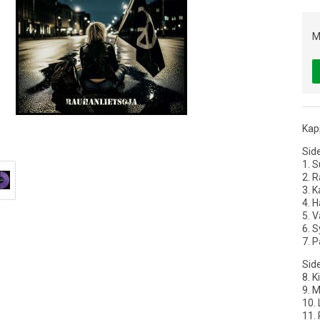
M
Kap
Sid
1. S
2. R
3. K
4. H
5. V
6. 
7. P
Sid
8. K
9. 
10. 
11. 