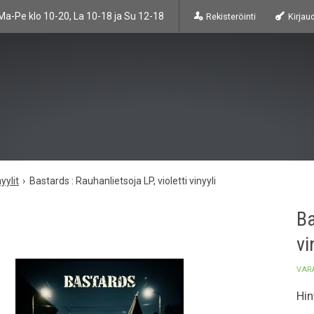
Ma-Pe klo 10-20, La 10-18 ja Su 12-18
Rekisteröinti
Kirjau
yylit
Bastards : Rauhanlietsoja LP, violetti vinyyli
Ba
vi
VAR
Hin