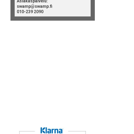
Asiakaspalvelu:
swamp@swamp.fi
010-239 2090