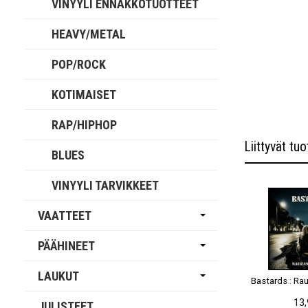
VINYYLI ENNAKKOTUOTTEET
HEAVY/METAL
POP/ROCK
KOTIMAISET
RAP/HIPHOP
Liittyvät tuo
BLUES
VINYYLI TARVIKKEET
VAATTEET
PÄÄHINEET
LAUKUT
Bastards : Ra
13,
JULISTEET