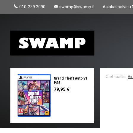
010-239 2090
swamp@swamp.fi
Asiakaspalvelu 
Vin
Grand Theft Auto VI
PS5
79,95 €