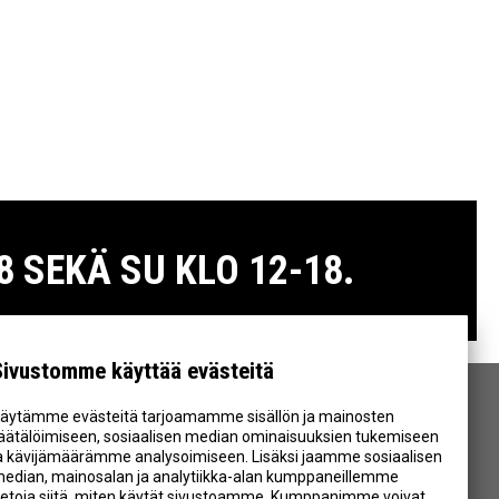
 SEKÄ SU KLO 12-18.
Sivustomme käyttää evästeitä
äytämme evästeitä tarjoamamme sisällön ja mainosten
SEURAA MEITÄ
äätälöimiseen, sosiaalisen median ominaisuuksien tukemiseen
a kävijämäärämme analysoimiseen. Lisäksi jaamme sosiaalisen
edian, mainosalan ja analytiikka-alan kumppaneillemme
ietoja siitä, miten käytät sivustoamme. Kumppanimme voivat