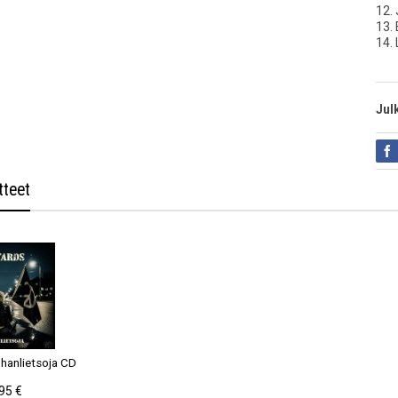
12.
13. 
14.
Jul
tteet
uhanlietsoja CD
95 €