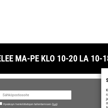
E MA-PE KLO 10-20 LA 10-18
K
r
j
m
Hyväksyn henkilötietojen tallentamisen (
lue
)
t