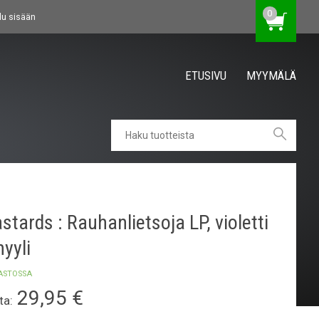
0
du sisään
ETUSIVU
MYYMÄLÄ
stards : Rauhanlietsoja LP, violetti
nyyli
ASTOSSA
29,95
€
ta: