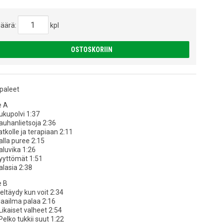
äärä:
kpl
OSTOSKORIIN
paleet
e A
ukupolvi 1:37
auhanlietsoja 2:36
atkolle ja terapiaan 2:11
alla puree 2:15
aluvika 1:26
Syyttömät 1:51
alasia 2:38
e B
ieltäydy kun voit 2:34
Maailma palaa 2:16
Likaiset valheet 2:54
Pelko tukkii suut 1:22