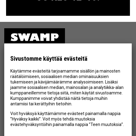
ETUSIVU
MYYMÄLÄ
Sivustomme käyttää evästeitä
TIETOSUOJA & EHDOT
Käytämme evästeitä tarjoamamme sisällön ja mainosten
YHTEYSTIEDOT
räätälöimiseen, sosiaalisen median ominaisuuksien
tukemiseen ja kävijämäärämme analysoimiseen. Lisäksi
jaamme sosiaalisen median, mainosalan ja analytiikka-alan
kumppaneillemme tietoja siitä, miten käytät sivustoamme.
Kumppanimme voivat yhdistää näitä tietoja muihin
Hyväksyn henkilötietojen tallentamisen (
lue
)
antamiisi tai kerättyihin tietoihin.
Voit hyväksyä käyttämämme evästeet painamalla nappia
Tilaa
”Hyväksy kaikki”. Voit myös tehdä muutoksia
evästehyväksyntöihin painamalla nappia ”Teen muutoksia”.
SEURAA MEITÄ