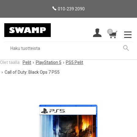
010-239 2090
0
Pelit
PlayStation 5
PS5 Pelit
Call of Duty: Black Ops 7 PS5