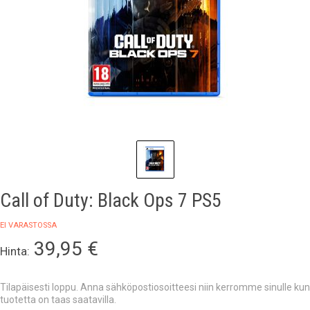
Call of Duty: Black Ops 7 PS5
EI VARASTOSSA
39,95
€
Hinta:
Tilapäisesti loppu. Anna sähköpostiosoitteesi niin kerromme sinulle kun
tuotetta on taas saatavilla.