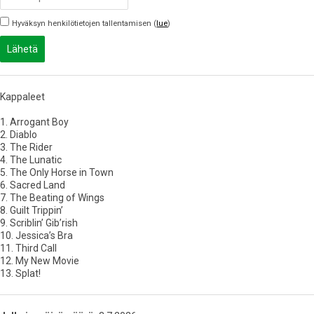
Hyväksyn henkilötietojen tallentamisen (
lue
)
Lähetä
Kappaleet
1. Arrogant Boy
2. Diablo
3. The Rider
4. The Lunatic
5. The Only Horse in Town
6. Sacred Land
7. The Beating of Wings
8. Guilt Trippin’
9. Scriblin’ Gib’rish
10. Jessica’s Bra
11. Third Call
12. My New Movie
13. Splat!