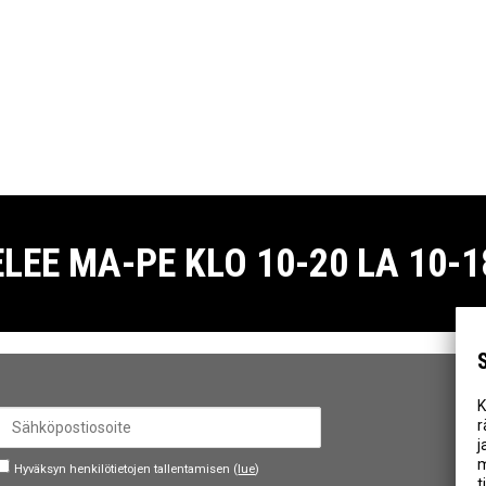
E MA-PE KLO 10-20 LA 10-18
K
r
j
m
Hyväksyn henkilötietojen tallentamisen (
lue
)
t