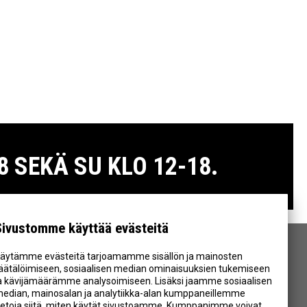
 SEKÄ SU KLO 12-18.
Sivustomme käyttää evästeitä
äytämme evästeitä tarjoamamme sisällön ja mainosten
SEURAA MEITÄ
äätälöimiseen, sosiaalisen median ominaisuuksien tukemiseen
a kävijämäärämme analysoimiseen. Lisäksi jaamme sosiaalisen
edian, mainosalan ja analytiikka-alan kumppaneillemme
ietoja siitä, miten käytät sivustoamme. Kumppanimme voivat