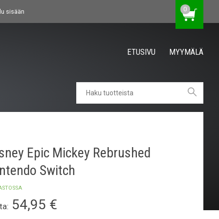
0
du sisään
ETUSIVU
MYYMÄLÄ
sney Epic Mickey Rebrushed
ntendo Switch
ASTOSSA
54,95
€
ta: