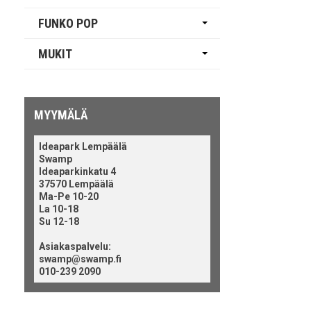
FUNKO POP
MUKIT
MYYMÄLÄ
Ideapark Lempäälä
Swamp
Ideaparkinkatu 4
37570 Lempäälä
Ma-Pe 10-20
La 10-18
Su 12-18
Asiakaspalvelu:
swamp@swamp.fi
010-239 2090