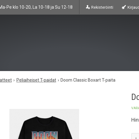
Ma-Pe klo 10-20, La 10-18 ja Su 12-18
Rekisteröinti
Kirjau
atteet
Peliaiheiset T-paidat
Doom Classic Boxart T-paita
Do
VAR
Hin