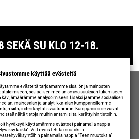
 SEKÄ SU KLO 12-18.
Sivustomme käyttää evästeitä
äytämme evästeitä tarjoamamme sisällön ja mainosten
SEURAA MEITÄ
äätälöimiseen, sosiaalisen median ominaisuuksien tukemiseen
a kävijämäärämme analysoimiseen. Lisäksi jaamme sosiaalisen
edian, mainosalan ja analytiikka-alan kumppaneillemme
ietoja siitä, miten käytät sivustoamme. Kumppanimme voivat
hdistää näitä tietoja muihin antamiisi tai kerättyihin tietoihin.
oit hyväksyä käyttämämme evästeet painamalla nappia
Hyväksy kaikki”. Voit myös tehdä muutoksia
västehyväksyntöihin painamalla nappia ”Teen muutoksia”.