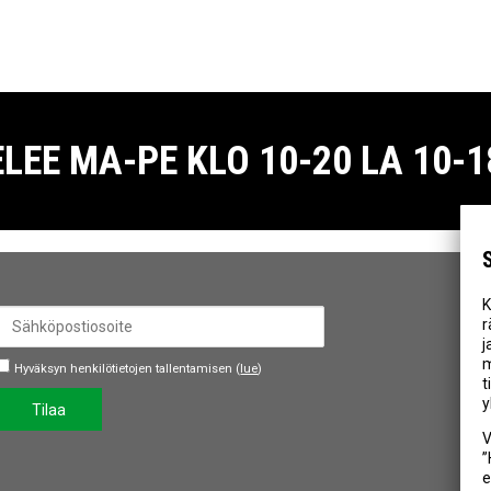
E MA-PE KLO 10-20 LA 10-18
K
r
j
m
Hyväksyn henkilötietojen tallentamisen (
lue
)
t
y
Tilaa
V
”
e