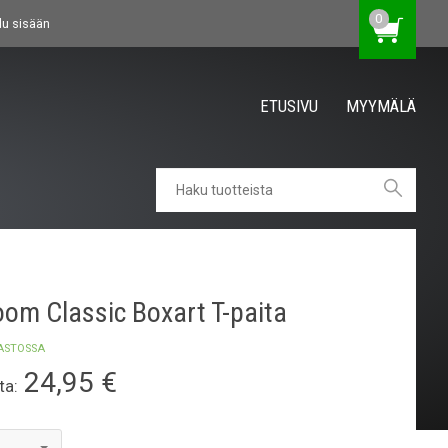
0
du sisään
ETUSIVU
MYYMÄLÄ
om Classic Boxart T-paita
ASTOSSA
24,95
€
ta: