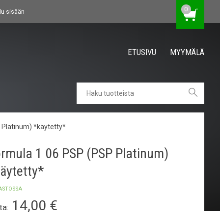
0
du sisään
ETUSIVU
MYYMÄLÄ
 Platinum) *käytetty*
rmula 1 06 PSP (PSP Platinum)
äytetty*
ASTOSSA
14,00
€
ta: