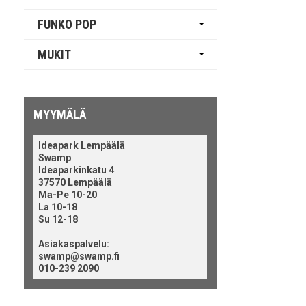
FUNKO POP
MUKIT
MYYMÄLÄ
Ideapark Lempäälä
Swamp
Ideaparkinkatu 4
37570 Lempäälä
Ma-Pe 10-20
La 10-18
Su 12-18
Asiakaspalvelu:
swamp@swamp.fi
010-239 2090