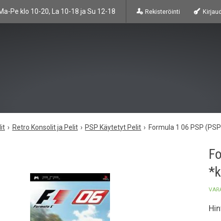
Ma-Pe klo 10-20, La 10-18 ja Su 12-18
Rekisteröinti
Kirjau
it
Retro Konsolit ja Pelit
PSP Käytetyt Pelit
Formula 1 06 PSP (PSP
Fo
*k
VAR
Hin