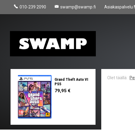
010-239 2090
swamp@swamp.fi
Asiakaspalvelu 
Pel
Grand Theft Auto VI
PS5
79,95 €