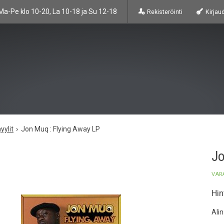
Ma-Pe klo 10-20, La 10-18 ja Su 12-18
Rekisteröinti
Kirjau
yylit
Jon Muq : Flying Away LP
Jo
VAR
Hin
Ali