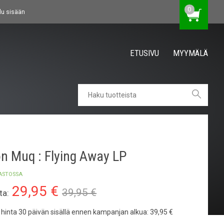
0
du sisään
ETUSIVU
MYYMÄLÄ
n Muq : Flying Away LP
ASTOSSA
29,95
€
39,95 €
ta:
n hinta 30 päivän sisällä ennen kampanjan alkua:
39,95 €