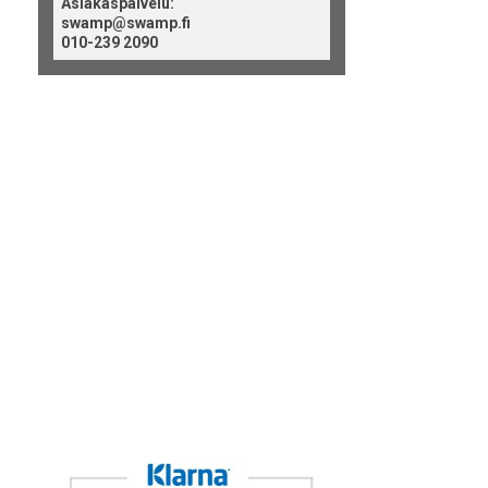
Asiakaspalvelu:
swamp@swamp.fi
010-239 2090