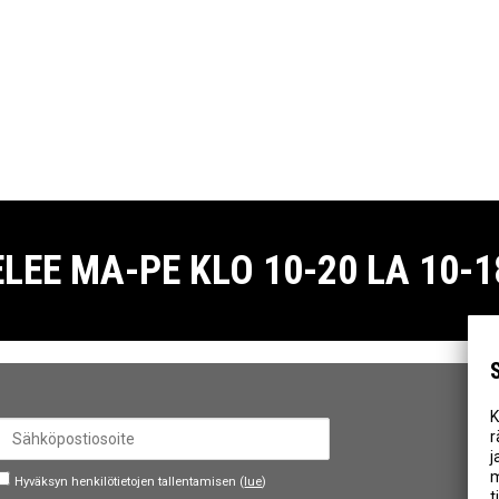
E MA-PE KLO 10-20 LA 10-18
K
r
j
m
Hyväksyn henkilötietojen tallentamisen (
lue
)
t