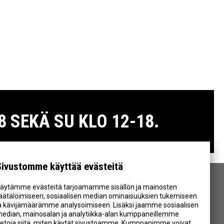
 SEKÄ SU KLO 12-18.
Sivustomme käyttää evästeitä
äytämme evästeitä tarjoamamme sisällön ja mainosten
SEURAA MEITÄ
äätälöimiseen, sosiaalisen median ominaisuuksien tukemiseen
a kävijämäärämme analysoimiseen. Lisäksi jaamme sosiaalisen
edian, mainosalan ja analytiikka-alan kumppaneillemme
ietoja siitä, miten käytät sivustoamme. Kumppanimme voivat