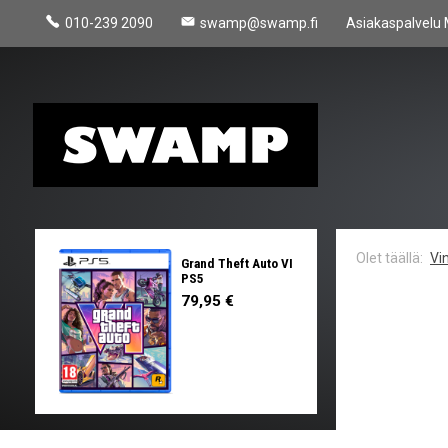
010-239 2090
swamp@swamp.fi
Asiakaspalvelu 
Vin
Grand Theft Auto VI
PS5
79,95 €