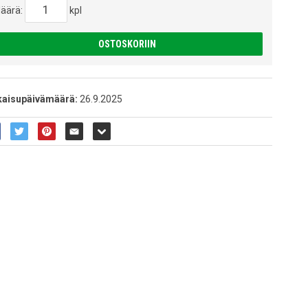
äärä:
kpl
OSTOSKORIIN
kaisupäivämäärä:
26.9.2025