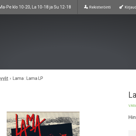
Ma-Pe klo 10-20, La 10-18 ja Su 12-18
Rekisteröinti
Kirjau
yylit
Lama : Lama LP
L
VAR
Hin