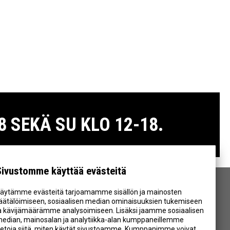
 SEKÄ SU KLO 12-18.
Sivustomme käyttää evästeitä
äytämme evästeitä tarjoamamme sisällön ja mainosten
SEURAA MEITÄ
äätälöimiseen, sosiaalisen median ominaisuuksien tukemiseen
a kävijämäärämme analysoimiseen. Lisäksi jaamme sosiaalisen
edian, mainosalan ja analytiikka-alan kumppaneillemme
ietoja siitä, miten käytät sivustoamme. Kumppanimme voivat