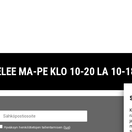
E MA-PE KLO 10-20 LA 10-18
K
r
j
m
Hyväksyn henkilötietojen tallentamisen (
lue
)
t