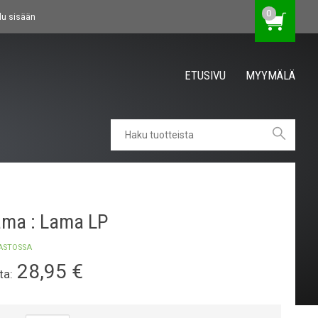
0
du sisään
ETUSIVU
MYYMÄLÄ
ama : Lama LP
ASTOSSA
28,95
€
ta: