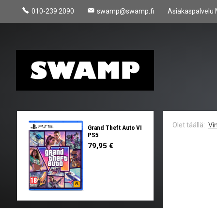
010-239 2090
swamp@swamp.fi
Asiakaspalvelu 
Vin
Grand Theft Auto VI
PS5
79,95 €