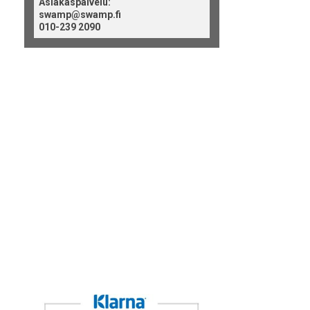
Asiakaspalvelu:
swamp@swamp.fi
010-239 2090