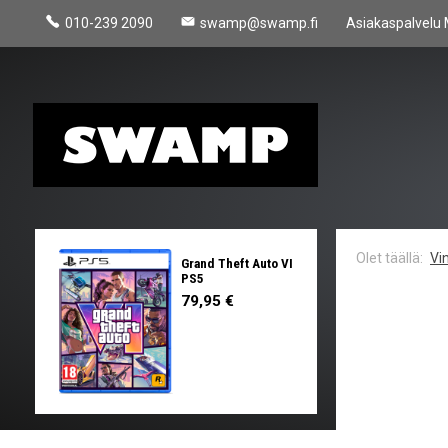
010-239 2090
swamp@swamp.fi
Asiakaspalvelu 
Vin
Grand Theft Auto VI
PS5
79,95 €