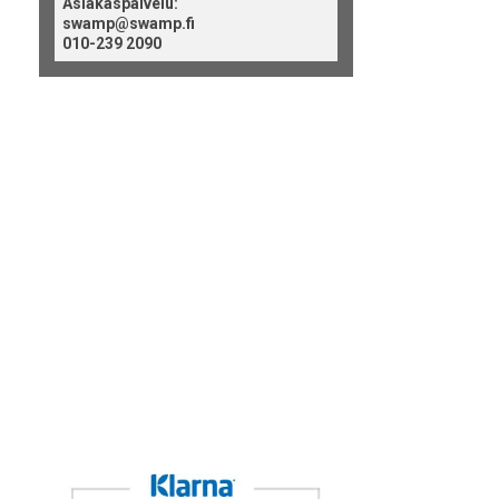
Asiakaspalvelu:
swamp@swamp.fi
010-239 2090