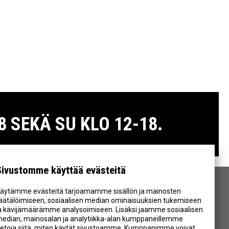
 SEKÄ SU KLO 12-18.
Sivustomme käyttää evästeitä
äytämme evästeitä tarjoamamme sisällön ja mainosten
SEURAA MEITÄ
äätälöimiseen, sosiaalisen median ominaisuuksien tukemiseen
a kävijämäärämme analysoimiseen. Lisäksi jaamme sosiaalisen
edian, mainosalan ja analytiikka-alan kumppaneillemme
ietoja siitä, miten käytät sivustoamme. Kumppanimme voivat