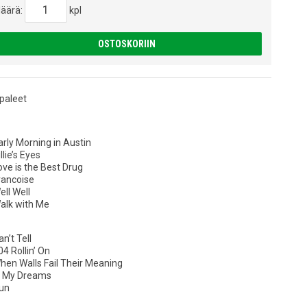
äärä:
kpl
OSTOSKORIIN
paleet
arly Morning in Austin
illie’s Eyes
ove is the Best Drug
rancoise
ell Well
Walk with Me
an’t Tell
04 Rollin’ On
When Walls Fail Their Meaning
In My Dreams
Run