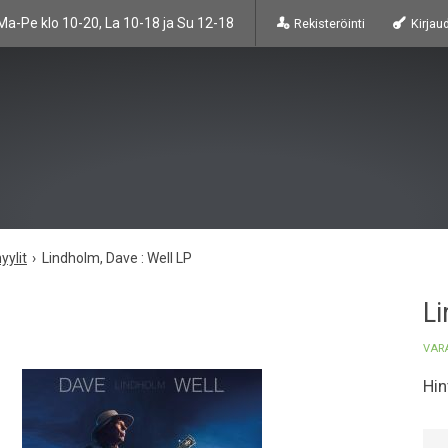
Ma-Pe klo 10-20, La 10-18 ja Su 12-18
Rekisteröinti
Kirjau
yylit
Lindholm, Dave : Well LP
Li
VAR
Hin