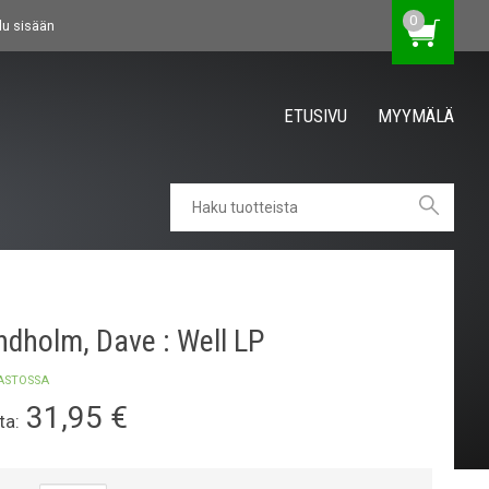
0
du sisään
ETUSIVU
MYYMÄLÄ
ndholm, Dave : Well LP
ASTOSSA
31,95
€
ta: