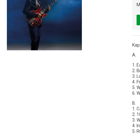
M
Kap
A.
1. E
2. B
3. L
4. F
5. W
6. 
B.
1. C
2. 1
3. 
4. 
5. 