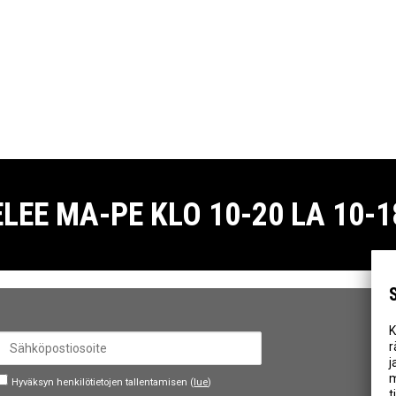
E MA-PE KLO 10-20 LA 10-18
K
r
j
m
Hyväksyn henkilötietojen tallentamisen (
lue
)
t