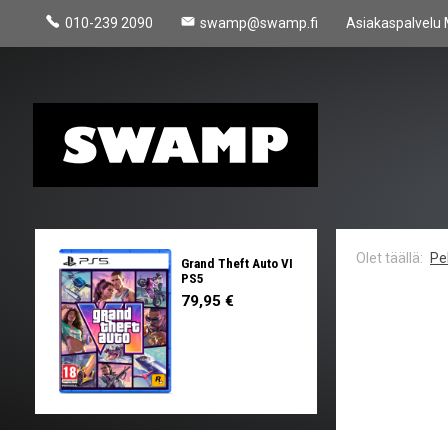
010-239 2090
swamp@swamp.fi
Asiakaspalvelu 
Pel
Grand Theft Auto VI
PS5
79,95 €