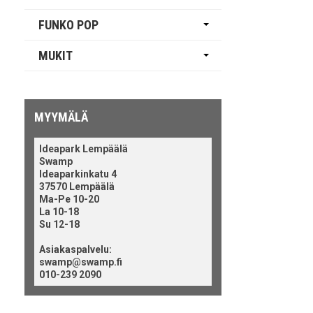
FUNKO POP
MUKIT
MYYMÄLÄ
Ideapark Lempäälä
Swamp
Ideaparkinkatu 4
37570 Lempäälä
Ma-Pe 10-20
La 10-18
Su 12-18
Asiakaspalvelu:
swamp@swamp.fi
010-239 2090