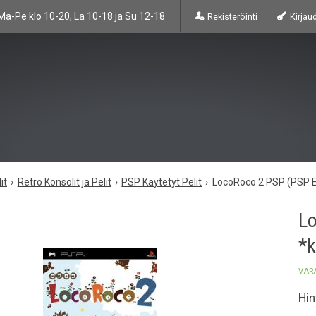
Ma-Pe klo 10-20, La 10-18 ja Su 12-18
Rekisteröinti
Kirjau
it
Retro Konsolit ja Pelit
PSP Käytetyt Pelit
LocoRoco 2 PSP (PSP Es
Lo
*k
VAR
Hin