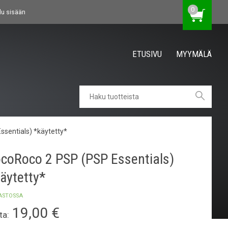
0
du sisään
ETUSIVU
MYYMÄLÄ
sentials) *käytetty*
coRoco 2 PSP (PSP Essentials)
äytetty*
ASTOSSA
19,00
€
ta: