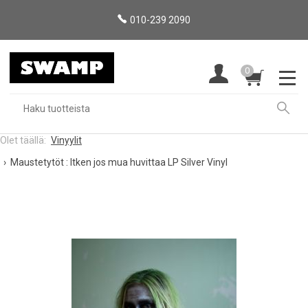
010-239 2090
0
Vinyylit
Maustetytöt : Itken jos mua huvittaa LP Silver Vinyl