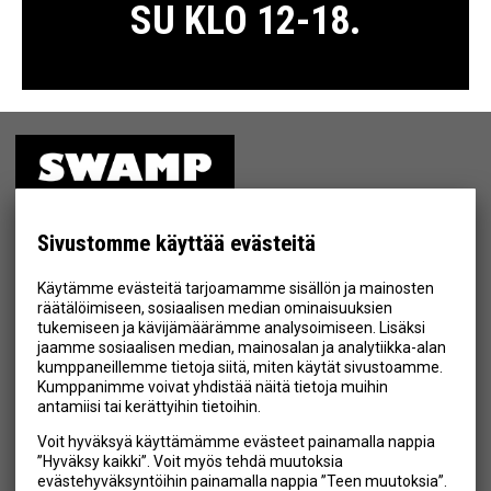
SU KLO 12-18.
ETUSIVU
MYYMÄLÄ
Sivustomme käyttää evästeitä
TIETOSUOJA & EHDOT
Käytämme evästeitä tarjoamamme sisällön ja mainosten
YHTEYSTIEDOT
räätälöimiseen, sosiaalisen median ominaisuuksien
tukemiseen ja kävijämäärämme analysoimiseen. Lisäksi
jaamme sosiaalisen median, mainosalan ja analytiikka-alan
kumppaneillemme tietoja siitä, miten käytät sivustoamme.
Kumppanimme voivat yhdistää näitä tietoja muihin
Hyväksyn henkilötietojen tallentamisen (
lue
)
antamiisi tai kerättyihin tietoihin.
Voit hyväksyä käyttämämme evästeet painamalla nappia
Tilaa
”Hyväksy kaikki”. Voit myös tehdä muutoksia
evästehyväksyntöihin painamalla nappia ”Teen muutoksia”.