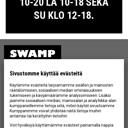
10-20 LA 10-18 SEKÄ
SU KLO 12-18.
ETUSIVU
MYYMÄLÄ
Sivustomme käyttää evästeitä
TIETOSUOJA & EHDOT
Käytämme evästeitä tarjoamamme sisällön ja mainosten
YHTEYSTIEDOT
räätälöimiseen, sosiaalisen median ominaisuuksien
tukemiseen ja kävijämäärämme analysoimiseen. Lisäksi
jaamme sosiaalisen median, mainosalan ja analytiikka-alan
kumppaneillemme tietoja siitä, miten käytät sivustoamme.
Kumppanimme voivat yhdistää näitä tietoja muihin
Hyväksyn henkilötietojen tallentamisen (
lue
)
antamiisi tai kerättyihin tietoihin.
Voit hyväksyä käyttämämme evästeet painamalla nappia
Tilaa