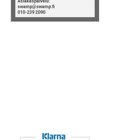
Asiakaspalvelu:
swamp@swamp.fi
010-239 2090