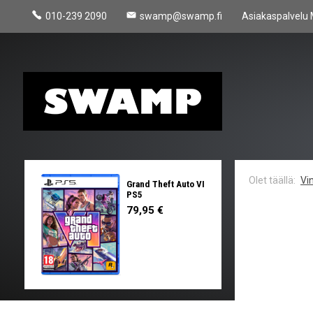
010-239 2090
swamp@swamp.fi
Asiakaspalvelu 
Vin
Grand Theft Auto VI
PS5
79,95 €