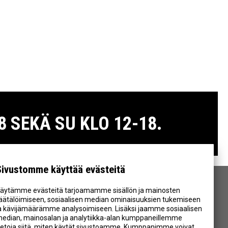
 SEKÄ SU KLO 12-18.
Sivustomme käyttää evästeitä
äytämme evästeitä tarjoamamme sisällön ja mainosten
SEURAA MEITÄ
äätälöimiseen, sosiaalisen median ominaisuuksien tukemiseen
a kävijämäärämme analysoimiseen. Lisäksi jaamme sosiaalisen
edian, mainosalan ja analytiikka-alan kumppaneillemme
ietoja siitä, miten käytät sivustoamme. Kumppanimme voivat