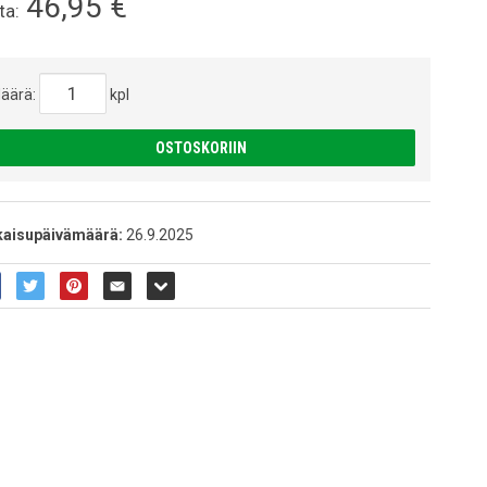
46,95
€
ta:
äärä:
kpl
OSTOSKORIIN
kaisupäivämäärä:
26.9.2025