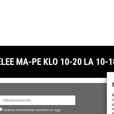
E MA-PE KLO 10-20 LA 10-18
K
r
j
m
Hyväksyn henkilötietojen tallentamisen (
lue
)
t