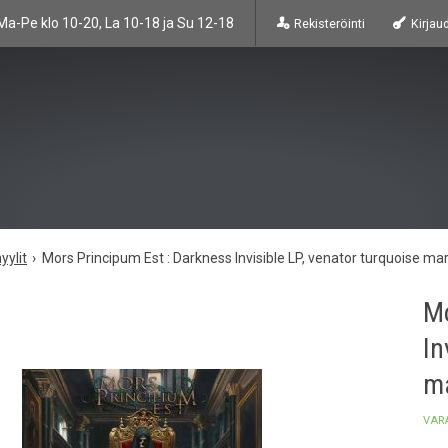
Ma-Pe klo 10-20, La 10-18 ja Su 12-18
Rekisteröinti
Kirjau
yylit
Mors Principum Est : Darkness Invisible LP, venator turquoise mar
Mo
In
ma
VAR