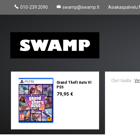
010-239 2090
swamp@swamp.fi
Asiakaspalvelu 
Vin
Grand Theft Auto VI
PS5
79,95 €