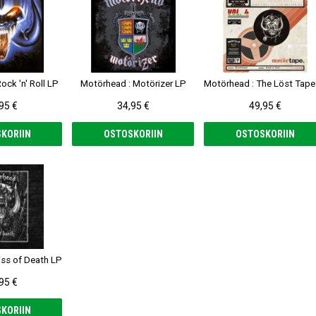
ock 'n' Roll LP
Motörhead : Motörizer LP
Motör
95 €
34,95 €
49,95 €
KORIIN
OSTOSKORIIN
OSTOSKORIIN
iss of Death LP
95 €
KORIIN