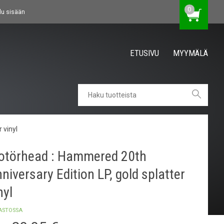
0
du sisään
ETUSIVU
MYYMÄLÄ
 vinyl
otörhead : Hammered 20th
niversary Edition LP, gold splatter
nyl
ASTOSSA