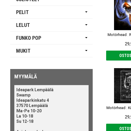
PELIT
LELUT
Motörhead : R
FUNKO POP
29,
MUKIT
OSTOS
MYYMÄLÄ
Ideapark Lempäälä
Swamp
Ideaparkinkatu 4
37570 Lempäälä
Motörhead : K
Ma-Pe 10-20
La 10-18
29,
Su 12-18
OSTOS