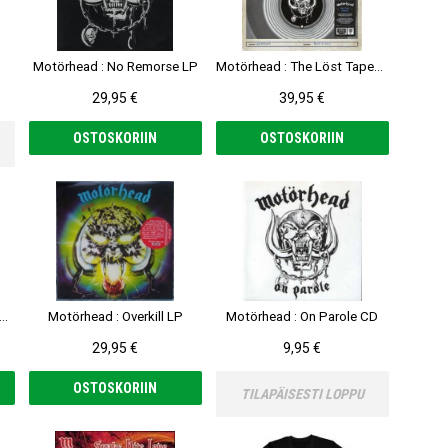
Motörhead : No Remorse LP
Motörhead : The Löst Tapes Vol. 2 2-LP, RSD 2022
29,95 €
39,95 €
OSTOSKORIIN
OSTOSKORIIN
örhead: Bomber 40th Anniversary Mediabook 2-CD
Motörhead : Overkill LP
Motörhead : On Parole CD
29,95 €
9,95 €
OSTOSKORIIN
TILAPÄISESTI LOPPU