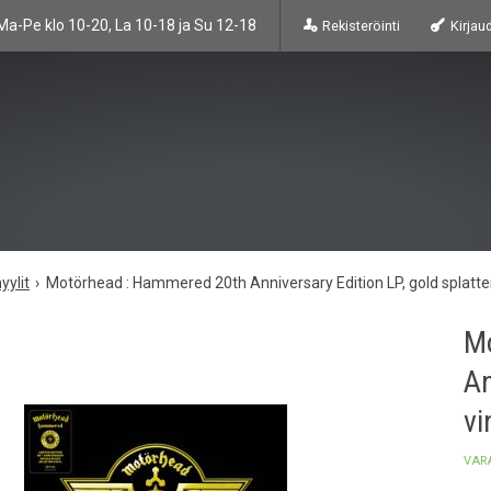
Ma-Pe klo 10-20, La 10-18 ja Su 12-18
Rekisteröinti
Kirjau
yylit
Motörhead : Hammered 20th Anniversary Edition LP, gold splatter
M
An
vi
VAR