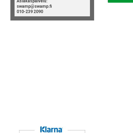
Asiakaspalvelu:
swamp@swamp.fi
010-239 2090