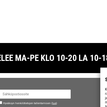
E MA-PE KLO 10-20 LA 10-18
K
r
j
m
Hyväksyn henkilötietojen tallentamisen (
lue
)
t