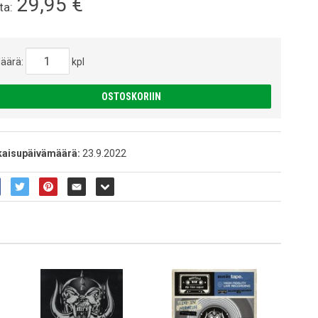
29,95
€
ta:
äärä:
kpl
OSTOSKORIIN
kaisupäivämäärä:
23.9.2022