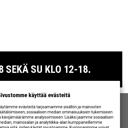
 SEKÄ SU KLO 12-18.
Sivustomme käyttää evästeitä
äytämme evästeitä tarjoamamme sisällön ja mainosten
SEURAA MEITÄ
äätälöimiseen, sosiaalisen median ominaisuuksien tukemiseen
a kävijämäärämme analysoimiseen. Lisäksi jaamme sosiaalisen
edian, mainosalan ja analytiikka-alan kumppaneillemme
ietoja siitä, miten käytät sivustoamme. Kumppanimme voivat