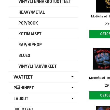
VINYYLI ENNAKKOTUOTTEET
HEAVY/METAL
Motörhead :
POP/ROCK
29,
KOTIMAISET
OSTOS
RAP/HIPHOP
BLUES
VINYYLI TARVIKKEET
VAATTEET
29,
PÄÄHINEET
OSTOS
LAUKUT
JULISTEET