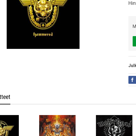
Hin
M
Jul
tteet