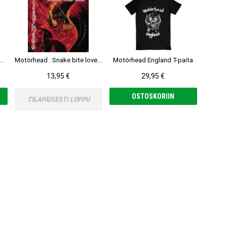
head : The Löst Tapes, Vol. 4 (Live in Heilbronn 1984) 2-LP (RSD 2023)
Motörhead : Snake bite love CD
Motörhead England T-paita
13,95 €
29,95 €
OSTOSKORIIN
TILAPÄISESTI LOPPU