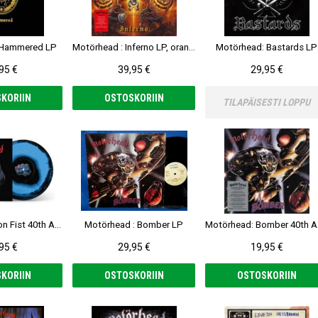
 Hammered LP
Motörhead : Inferno LP, orange vinyl
Motörhead: Bastards LP
95 €
39,95 €
29,95 €
KORIIN
OSTOSKORIIN
TILAPÄISESTI LOPPU
Motörhead : Iron Fist 40th Anniversary Edition LP, black & blue swirl vinyl
Motörhead : Bomber LP
Mot
95 €
29,95 €
19,95 €
KORIIN
OSTOSKORIIN
OSTOSKORIIN