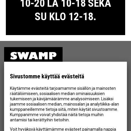
10-20 LA 10-18 SEKÄ
SU KLO 12-18.
ETUSIVU
MYYMÄLÄ
Sivustomme käyttää evästeitä
TIETOSUOJA & EHDOT
Käytämme evästeitä tarjoamamme sisällön ja mainosten
YHTEYSTIEDOT
räätälöimiseen, sosiaalisen median ominaisuuksien
tukemiseen ja kävijämäärämme analysoimiseen. Lisäksi
jaamme sosiaalisen median, mainosalan ja analytiikka-alan
kumppaneillemme tietoja siitä, miten käytät sivustoamme.
Kumppanimme voivat yhdistää näitä tietoja muihin
Hyväksyn henkilötietojen tallentamisen (
lue
)
antamiisi tai kerättyihin tietoihin.
Voit hyväksyä käyttämämme evästeet painamalla nappia
Tilaa