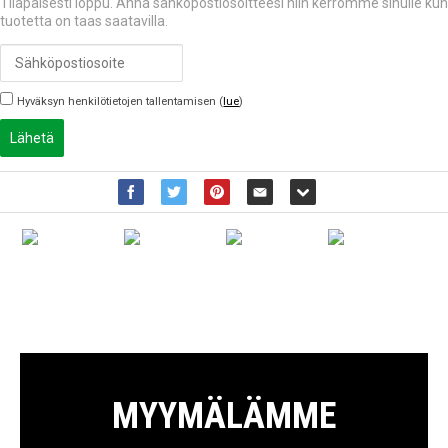
Tilapäisesti loppu. Anna sähköpostiosoitteesi niin kerromme sinulle kun
tuotetta on taas saatavilla.
Hyväksyn henkilötietojen tallentamisen (
lue
)
Lähetä
MYYMÄLÄMME