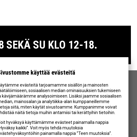
 SEKÄ SU KLO 12-18.
Sivustomme käyttää evästeitä
äytämme evästeitä tarjoamamme sisällön ja mainosten
SEURAA MEITÄ
äätälöimiseen, sosiaalisen median ominaisuuksien tukemiseen
a kävijämäärämme analysoimiseen. Lisäksi jaamme sosiaalisen
edian, mainosalan ja analytiikka-alan kumppaneillemme
ietoja siitä, miten käytät sivustoamme. Kumppanimme voivat
hdistää näitä tietoja muihin antamiisi tai kerättyihin tietoihin.
oit hyväksyä käyttämämme evästeet painamalla nappia
Hyväksy kaikki”. Voit myös tehdä muutoksia
västehyväksyntöihin painamalla nappia ”Teen muutoksia”.