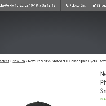
Ma-Pe klo 10-20, La 10-18 ja Su 12-18
Rekisteröinti
Kirjau
atteet
New Era
New Era 970SS Stated NHL Philadelphia Flyers 9seve
Ne
Ph
Sn
VAR