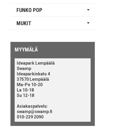
FUNKO POP
MUKIT
MYYMÄLÄ
Ideapark Lempäälä
Swamp
Ideaparkinkatu 4
37570 Lempäälä
Ma-Pe 10-20
La 10-18
Su 12-18
Asiakaspalvelu:
swamp@swamp.fi
010-239 2090