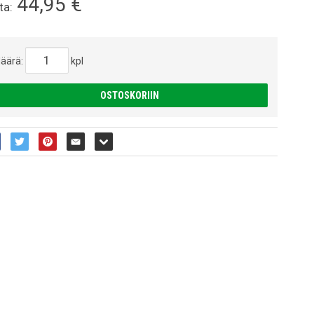
44,95
€
ta:
äärä:
kpl
OSTOSKORIIN