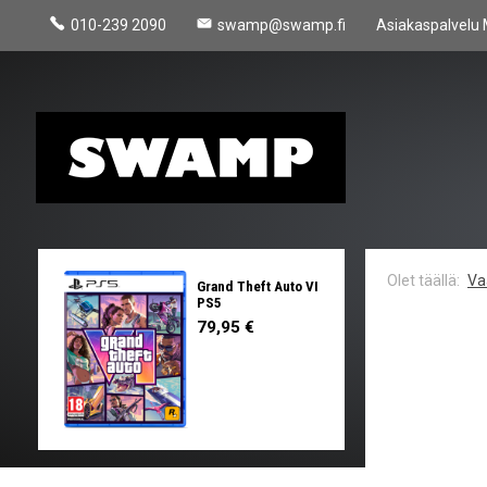
010-239 2090
swamp@swamp.fi
Asiakaspalvelu 
Va
Grand Theft Auto VI
PS5
79,95 €