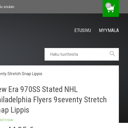
0
du sisään
ETUSIVU
MYYMÄLÄ
nty Stretch Snap Lippis
w Era 970SS Stated NHL
iladelphia Flyers 9seventy Stretch
ap Lippis
ASTOSSA