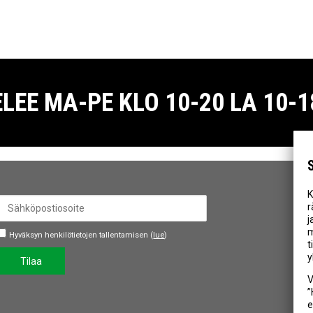
E MA-PE KLO 10-20 LA 10-18
K
r
j
m
Hyväksyn henkilötietojen tallentamisen (
lue
)
t
y
Tilaa
V
”
e