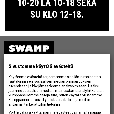
10-20 LA 10-18 SEKÄ
SU KLO 12-18.
ETUSIVU
MYYMÄLÄ
Sivustomme käyttää evästeitä
TIETOSUOJA & EHDOT
Käytämme evästeitä tarjoamamme sisällön ja mainosten
YHTEYSTIEDOT
räätälöimiseen, sosiaalisen median ominaisuuksien
tukemiseen ja kävijämäärämme analysoimiseen. Lisäksi
jaamme sosiaalisen median, mainosalan ja analytiikka-alan
kumppaneillemme tietoja siitä, miten käytät sivustoamme.
Kumppanimme voivat yhdistää näitä tietoja muihin
Hyväksyn henkilötietojen tallentamisen (
lue
)
antamiisi tai kerättyihin tietoihin.
Voit hyväksyä käyttämämme evästeet painamalla nappia
Tilaa