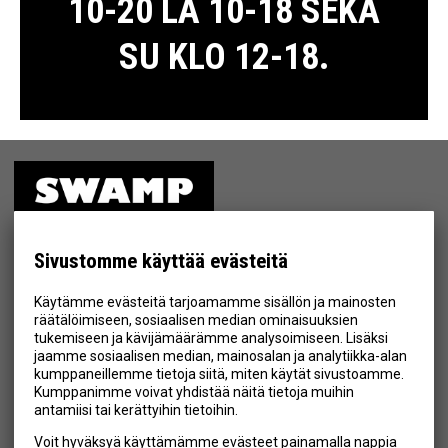
10-20 LA 10-18 SEKÄ
SU KLO 12-18.
ETUSIVU
MYYMÄLÄ
Sivustomme käyttää evästeitä
TIETOSUOJA & EHDOT
Käytämme evästeitä tarjoamamme sisällön ja mainosten
YHTEYSTIEDOT
räätälöimiseen, sosiaalisen median ominaisuuksien
tukemiseen ja kävijämäärämme analysoimiseen. Lisäksi
jaamme sosiaalisen median, mainosalan ja analytiikka-alan
kumppaneillemme tietoja siitä, miten käytät sivustoamme.
Kumppanimme voivat yhdistää näitä tietoja muihin
Hyväksyn henkilötietojen tallentamisen (
lue
)
antamiisi tai kerättyihin tietoihin.
Voit hyväksyä käyttämämme evästeet painamalla nappia
Tilaa