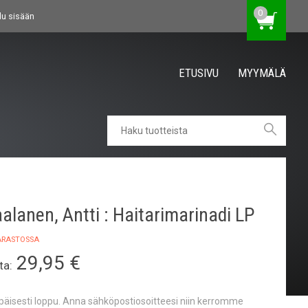
0
du sisään
ETUSIVU
MYYMÄLÄ
alanen, Antti : Haitarimarinadi LP
VARASTOSSA
29,95
€
ta:
apäisesti loppu. Anna sähköpostiosoitteesi niin kerromme