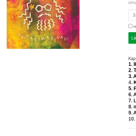
sinu
H
Lä
Kap
1. 
2. 
3. 
4.
5.
6. 
7. 
8.
I
9. 
10.