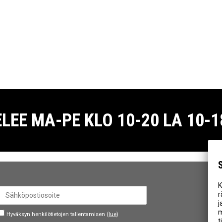
E MA-PE KLO 10-20 LA 10-18
K
r
j
m
Hyväksyn henkilötietojen tallentamisen (
lue
)
t