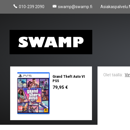
010-239 2090
swamp@swamp.fi
Asiakaspalvelu 
Vin
Grand Theft Auto VI
PS5
79,95 €