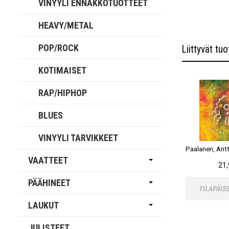
VINYYLI ENNAKKOTUOTTEET
HEAVY/METAL
POP/ROCK
Liittyvät tuo
KOTIMAISET
RAP/HIPHOP
BLUES
VINYYLI TARVIKKEET
VAATTEET
21,
PÄÄHINEET
TILAPÄIS
LAUKUT
JULISTEET