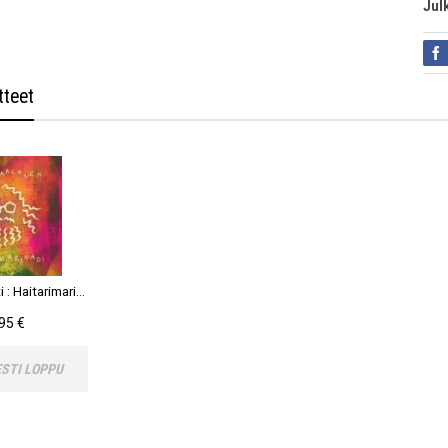
Jul
tteet
Paalanen, Antti : Haitarimarinadi CD
95 €
ESTI LOPPU