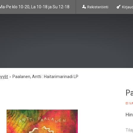
Ma-Pe klo 10-20, La 10-18 ja Su 12-18
Rekisteröinti
Kirjau
yylit
Paalanen, Antti : Haitarimarinadi LP
Pa
EI 
Hin
Til