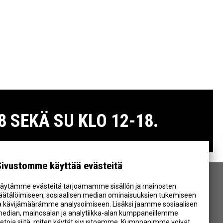
 SEKÄ SU KLO 12-18.
Sivustomme käyttää evästeitä
äytämme evästeitä tarjoamamme sisällön ja mainosten
SEURAA MEITÄ
äätälöimiseen, sosiaalisen median ominaisuuksien tukemiseen
a kävijämäärämme analysoimiseen. Lisäksi jaamme sosiaalisen
edian, mainosalan ja analytiikka-alan kumppaneillemme
ietoja siitä, miten käytät sivustoamme. Kumppanimme voivat