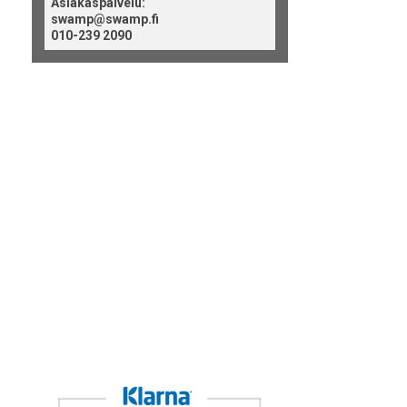
Asiakaspalvelu:
swamp@swamp.fi
010-239 2090