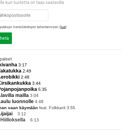
lle kun tuotetta on taas saatavilla.
yväksyn henkilötietojen tallentamisen (
lue
)
hetä
paleet
Ikivanha
3:17
Takatukka
2:49
Aerobikki
2:48
Kirsikankukka
3:44
Pojanpojanpoika
5:35
Alavilla mailla
3:04
Laulu luonnolle
4:48
han vaan käymään
feat. Folkkarit
3:55
Aijaijai
3:12
 Hiilloksella
6:13