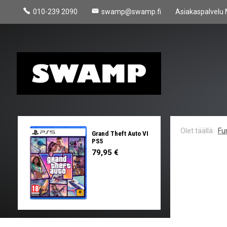
010-239 2090
swamp@swamp.fi
Asiakaspalvelu 
Fu
Grand Theft Auto VI
PS5
79,95 €