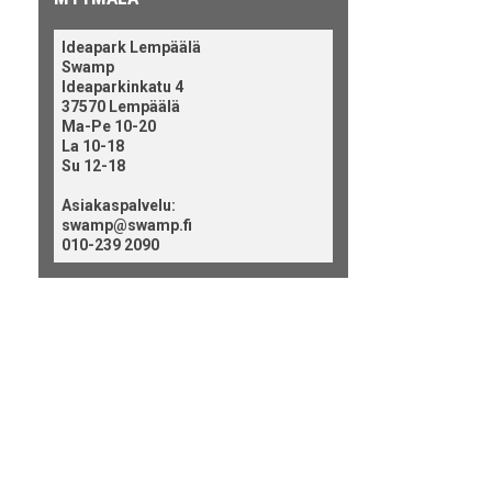
Ideapark Lempäälä
Swamp
Ideaparkinkatu 4
37570 Lempäälä
Ma-Pe 10-20
La 10-18
Su 12-18
Asiakaspalvelu:
swamp@swamp.fi
010-239 2090