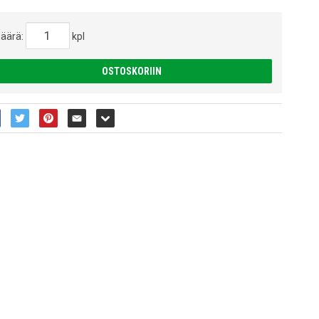
äärä:
kpl
OSTOSKORIIN