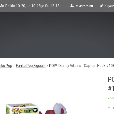
Ma-Pe klo 10-20, La 10-18 ja Su 12-18
Rekisteröinti
Kirjau
nko Pop
Funko Pop Figuurit
POP!: Disney Villains - Captain Hook #10
PO
#
VAR
Hin