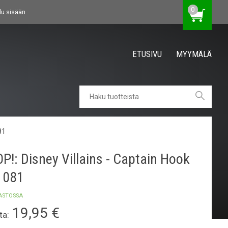
0
du sisään
ETUSIVU
MYYMÄLÄ
81
P!: Disney Villains - Captain Hook
1081
ASTOSSA
19,95
€
ta: