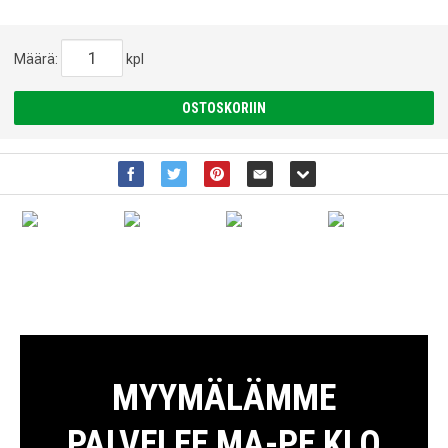
Määrä:
kpl
OSTOSKORIIN
MYYMÄLÄMME
PALVELEE MA-PE KLO