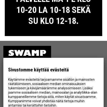
10-20 LA 10-18 SEKÄ
SU KLO 12-18.
ETUSIVU
MYYMÄLÄ
Sivustomme käyttää evästeitä
TIETOSUOJA & EHDOT
Käytämme evästeitä tarjoamamme sisällön ja mainosten
YHTEYSTIEDOT
räätälöimiseen, sosiaalisen median ominaisuuksien
tukemiseen ja kävijämäärämme analysoimiseen. Lisäksi
jaamme sosiaalisen median, mainosalan ja analytiikka-alan
kumppaneillemme tietoja siitä, miten käytät sivustoamme.
Kumppanimme voivat yhdistää näitä tietoja muihin
Hyväksyn henkilötietojen tallentamisen (
lue
)
antamiisi tai kerättyihin tietoihin.