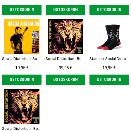
OSTOSKORIIN
OSTOSKORIIN
OSTOSKORIIN
Social Distortion: Social Distortion / Somewhere Between Heaven and Hell / White Light, White Heat, White Thrash 3-CD
Social Distortion : Born to Kill 2-LP, pink & yellow vinyl
Stance x Social Distortion Skelly Dancing Crew Sukat
19,95 €
39,95 €
19,95 €
OSTOSKORIIN
OSTOSKORIIN
OSTOSKORIIN
Social Distortion : Born to Kill CD