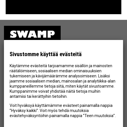
ETUSIVU
MYYMÄLÄ
Sivustomme käyttää evästeitä
TIETOSUOJA & EHDOT
Käytämme evästeitä tarjoamamme sisällön ja mainosten
YHTEYSTIEDOT
räätälöimiseen, sosiaalisen median ominaisuuksien
tukemiseen ja kävijämäärämme analysoimiseen. Lisäksi
jaamme sosiaalisen median, mainosalan ja analytiikka-alan
kumppaneillemme tietoja siitä, miten käytät sivustoamme.
Kumppanimme voivat yhdistää näitä tietoja muihin
Hyväksyn henkilötietojen tallentamisen (
lue
)
antamiisi tai kerättyihin tietoihin.
Voit hyväksyä käyttämämme evästeet painamalla nappia
Tilaa
”Hyväksy kaikki”. Voit myös tehdä muutoksia
evästehyväksyntöihin painamalla nappia ”Teen muutoksia”.
SEURAA MEITÄ