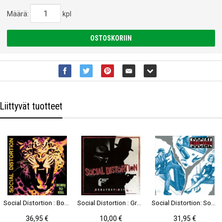
Määrä:
kpl
OSTOSKORIIN
Liittyvät tuotteet
Social Distortion : Born to Kill 2-LP
Social Distortion : Greatest Hits CD *käytetty*
Social Distortion: Social Distortion LP
36,95 €
10,00 €
31,95 €