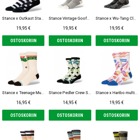
Stance x Outkast Stankonia Crew black Sukat
Stance Vintage Goofy Crew Sukat
Stance x Wu-Tang Clan Shaolin Slums Crew Sukat
19,95 €
19,95 €
19,95 €
OSTOSKORIIN
OSTOSKORIIN
OSTOSKORIIN
Stance x Teenage Mutant Ninja Turtles Turtles offwhite Sukat
Stance Pedler Crew Sukat
Stance x Haribo multi Sukat
16,95 €
14,95 €
19,95 €
OSTOSKORIIN
OSTOSKORIIN
OSTOSKORIIN