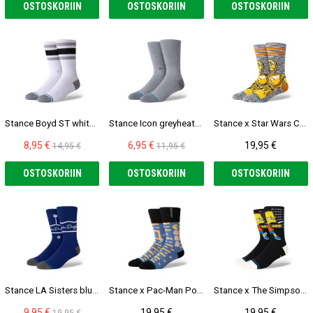
OSTOSKORIIN
OSTOSKORIIN
OSTOSKORIIN
Stance Boyd ST white Sukat
Stance Icon greyheather Sukat
Stance x Star Wars C3PO Crew Sukat
8,95 €
6,95 €
19,95 €
14,95 €
11,95 €
OSTOSKORIIN
OSTOSKORIIN
OSTOSKORIIN
Stance LA Sisters blue Sukat
Stance x Pac-Man Power Pellet blue Sukat
Stance x The Simpsons Troubled Sukat
9,95 €
19,95 €
19,95 €
19,95 €