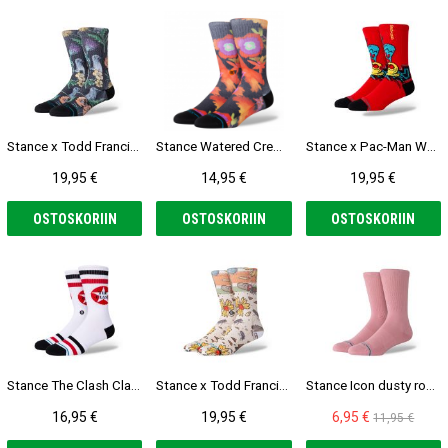
Stance x Todd Francis Just Flocked Sukat
Stance Watered Crew Sukat
Stance x Pac-Man Waka Waka Waka red Sukat
19,95 €
14,95 €
19,95 €
OSTOSKORIIN
OSTOSKORIIN
OSTOSKORIIN
Stance The Clash Clampdown Sukat
Stance x Todd Francis Trashed offwhite Sukat
Stance Icon dusty rose Sukat
16,95 €
19,95 €
6,95 €
11,95 €