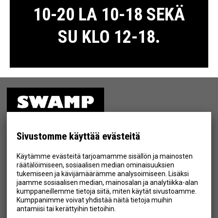
10-20 LA 10-18 SEKÄ
SU KLO 12-18.
ETUSIVU
MYYMÄLÄ
Sivustomme käyttää evästeitä
TIETOSUOJA & EHDOT
Käytämme evästeitä tarjoamamme sisällön ja mainosten
YHTEYSTIEDOT
räätälöimiseen, sosiaalisen median ominaisuuksien
tukemiseen ja kävijämäärämme analysoimiseen. Lisäksi
jaamme sosiaalisen median, mainosalan ja analytiikka-alan
kumppaneillemme tietoja siitä, miten käytät sivustoamme.
Kumppanimme voivat yhdistää näitä tietoja muihin
Hyväksyn henkilötietojen tallentamisen (
lue
)
antamiisi tai kerättyihin tietoihin.