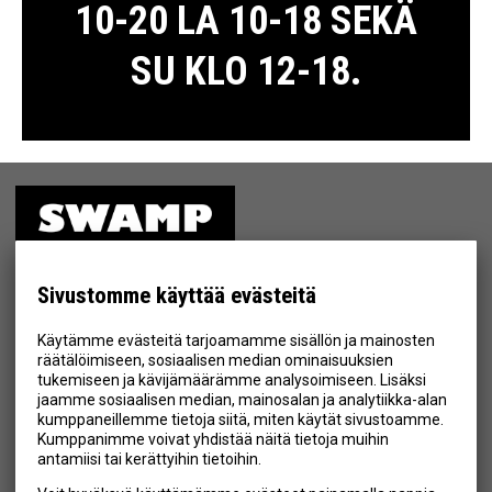
10-20 LA 10-18 SEKÄ
SU KLO 12-18.
ETUSIVU
MYYMÄLÄ
Sivustomme käyttää evästeitä
TIETOSUOJA & EHDOT
Käytämme evästeitä tarjoamamme sisällön ja mainosten
YHTEYSTIEDOT
räätälöimiseen, sosiaalisen median ominaisuuksien
tukemiseen ja kävijämäärämme analysoimiseen. Lisäksi
jaamme sosiaalisen median, mainosalan ja analytiikka-alan
kumppaneillemme tietoja siitä, miten käytät sivustoamme.
Kumppanimme voivat yhdistää näitä tietoja muihin
Hyväksyn henkilötietojen tallentamisen (
lue
)
antamiisi tai kerättyihin tietoihin.