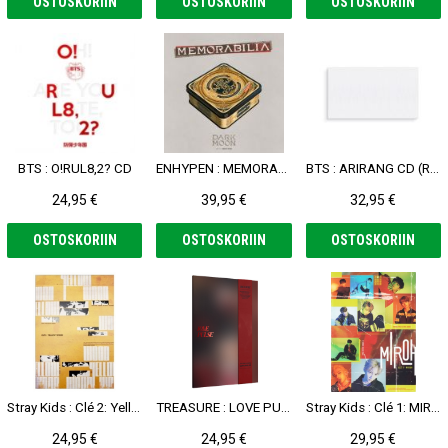
OSTOSKORIIN
OSTOSKORIIN
OSTOSKORIIN
BTS : O!RUL8,2? CD
ENHYPEN : MEMORABILIA CD (Moon Ver.)
BTS : ARIRANG CD (Rooted in Music Ver.)
24,95 €
39,95 €
32,95 €
OSTOSKORIIN
OSTOSKORIIN
OSTOSKORIIN
Stray Kids : Clé 2: Yellow Wood CD (CLÉ 2 ver.)
TREASURE : LOVE PULSE CD (Street Ver.)
Stray Kids : Clé 1: MIROH CD (MIROH Ver.)
24,95 €
24,95 €
29,95 €