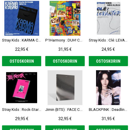
Stray Kids : KARMA CD (Compact Ver.)
P1Harmony : DUH! CD (U Ver.)
Stray Kids : Clé: LEVANTER CD (Clé Ver.)
22,95 €
31,95 €
24,95 €
OSTOSKORIIN
OSTOSKORIIN
OSTOSKORIIN
Stray Kids : Rock-Star CD (Rock Ver.)
Jimin (BTS) : FACE CD (Undefinable Face Ver.)
BLACKPINK : Deadline CD (Silver Ver. - Jisoo)
29,95 €
32,95 €
31,95 €