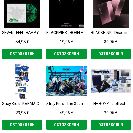
SEVENTEEN : HAPPY BURSTDAY LP (LP Ver.)
BLACKPINK : BORN PINK CD (Standard CD Ver.)
BLACKPINK : Deadline CD (Black Ver.)
54,95 €
19,95 €
39,95 €
OSTOSKORIIN
OSTOSKORIIN
OSTOSKORIIN
Stray Kids : KARMA CD (Ceremony Ver.)
Stray Kids : The Sound CD (Limited B Ver.)
THE BOYZ : a;effect CD (Flow ver.)
29,95 €
49,95 €
29,95 €
OSTOSKORIIN
OSTOSKORIIN
OSTOSKORIIN