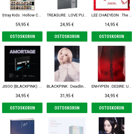
Stray Kids : Hollow CD (Limited A Ver.)
TREASURE : LOVE PULSE CD (Metal Ver.)
LEE CHAEYEON : The Move: Street KiT (WARM UP ver.)
59,95 €
24,95 €
14,95 €
OSTOSKORIIN
OSTOSKORIIN
OSTOSKORIIN
JISOO (BLACKPINK) : AMORTAGE CD (BLACK Ver.)
BLACKPINK : Deadline CD (Silver Ver. - Rose)
ENHYPEN : DESIRE: UNLEASH CD (Mine Ver.)
34,95 €
31,95 €
34,95 €
OSTOSKORIIN
OSTOSKORIIN
OSTOSKORIIN