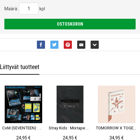
Määrä:
kpl
OSTOSKORIIN
Liittyvät tuotteet
CxM (SEVENTEEN) : HYPE VIBES CD (Combi Ver.)
Stray Kids : Mixtape CD
TOMORROW X TOGETHER : Minisode 3: Tomorrow CD (Promise Ver.)
24,95 €
24,95 €
34,95 €