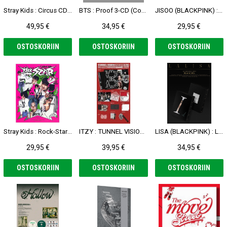
Stray Kids : Circus CD + DVD (Limited A Ver.)
BTS : Proof 3-CD (Compact Edition)
JISOO (BLACKPINK) : ME CD (Black Ver.)
49,95 €
34,95 €
29,95 €
OSTOSKORIIN
OSTOSKORIIN
OSTOSKORIIN
Stray Kids : Rock-Star CD (Headliner Ver.)
ITZY : TUNNEL VISION CD (Photobook Ver. - B)
LISA (BLACKPINK) : LALISA CD (Black Ver.)
29,95 €
39,95 €
34,95 €
OSTOSKORIIN
OSTOSKORIIN
OSTOSKORIIN