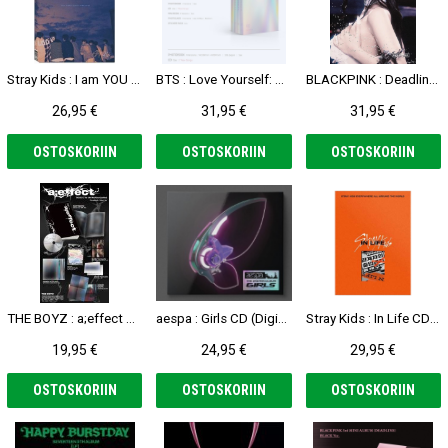
Stray Kids : I am YOU CD (YOU ver.)
BTS : Love Yourself: Answer 2-CD (S Version)
BLACKPINK : Deadline CD (Silver Ver. - Jennie)
26,95 €
31,95 €
31,95 €
OSTOSKORIIN
OSTOSKORIIN
OSTOSKORIIN
THE BOYZ : a;effect CD (Vision ver.)
aespa : Girls CD (Digipack Ver. - E.d Hacker)
Stray Kids : In Life CD (A Ver.)
19,95 €
24,95 €
29,95 €
OSTOSKORIIN
OSTOSKORIIN
OSTOSKORIIN