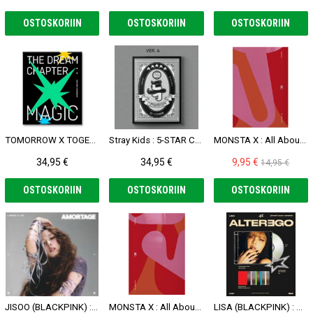
OSTOSKORIIN
OSTOSKORIIN
OSTOSKORIIN
TOMORROW X TOGETHER : The Dream Chapter: MAGIC CD (Arcadia Ver.)
Stray Kids : 5-STAR CD (A Ver.)
MONSTA X : All About Luv CD (Version IIII)
34,95 €
34,95 €
9,95 €
14,95 €
OSTOSKORIIN
OSTOSKORIIN
OSTOSKORIIN
JISOO (BLACKPINK) : AMORTAGE CD (SOFTPACK Ver. with Polaroid)
MONSTA X : All About Luv CD (Version III)
LISA (BLACKPINK) : Alter Ego CD (Jewel Case Ver.)