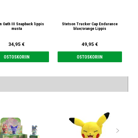
n Oath III Snapback lippis
Stetson Trucker Cap Endurance
AC/
musta
blue/orange Lippis
34,95 €
49,95 €
OSTOSKORIIN
OSTOSKORIIN
