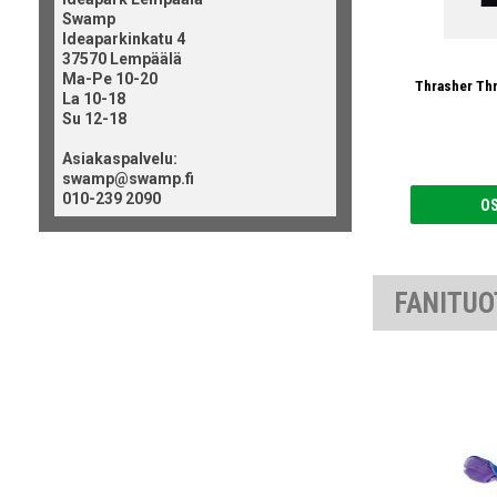
Swamp
Ideaparkinkatu 4
37570 Lempäälä
Ma-Pe 10-20
Thrasher Thr
La 10-18
Su 12-18
Asiakaspalvelu:
swamp@swamp.fi
010-239 2090
O
FANITUO