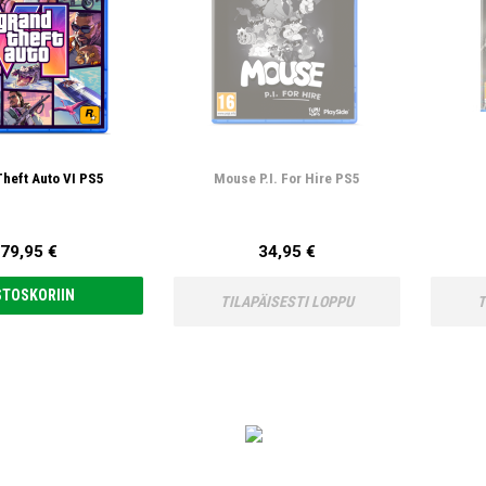
heft Auto VI PS5
Mouse P.I. For Hire PS5
79,95 €
34,95 €
STOSKORIIN
TILAPÄISESTI LOPPU
T