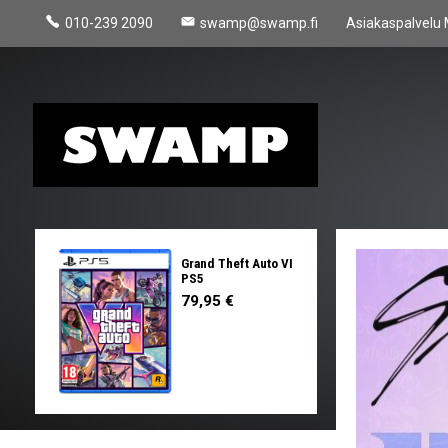
010-239 2090
swamp@swamp.fi
Asiakaspalvelu 
Grand Theft Auto VI
PS5
79,95 €