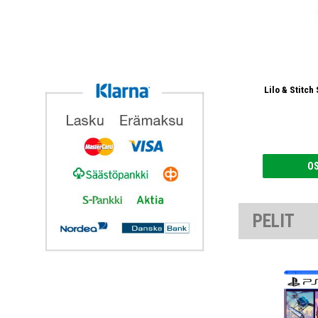
Lilo & Stitc
O
PELIT