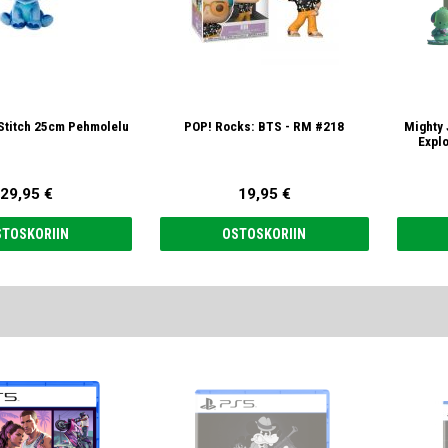
h Stitch 25cm Pehmolelu
POP! Rocks: BTS - RM #218
Mighty 
Explo
29,95 €
19,95 €
STOSKORIIN
OSTOSKORIIN