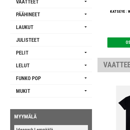
VAATTEET
KATSEYE : W
PÄÄHINEET
LAUKUT
JULISTEET
O
PELIT
VAATTE
LELUT
FUNKO POP
MUKIT
MYYMÄLÄ
Ideapark Lempäälä