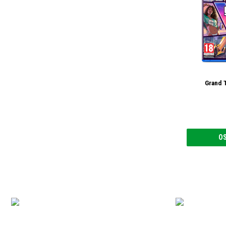
Grand T
O