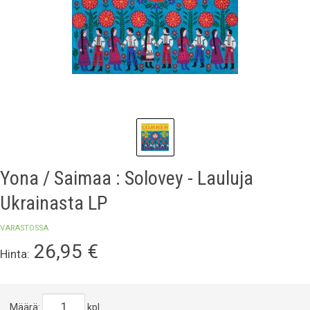
Yona / Saimaa : Solovey - Lauluja
Ukrainasta LP
VARASTOSSA
26,95
€
Hinta:
Määrä:
kpl