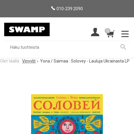
010-239 2090
0
Vinyylit
Yona / Saimaa : Solovey - Lauluja Ukrainasta LP