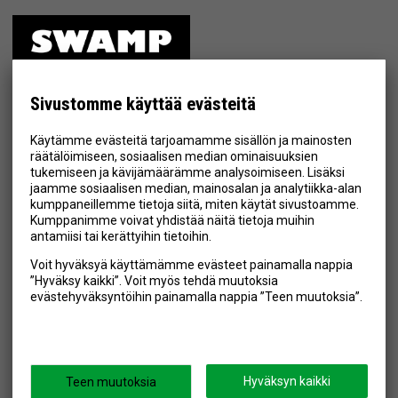
ETUSIVU
MYYMÄLÄ
Sivustomme käyttää evästeitä
TIETOSUOJA & EHDOT
Käytämme evästeitä tarjoamamme sisällön ja mainosten
YHTEYSTIEDOT
räätälöimiseen, sosiaalisen median ominaisuuksien
tukemiseen ja kävijämäärämme analysoimiseen. Lisäksi
jaamme sosiaalisen median, mainosalan ja analytiikka-alan
kumppaneillemme tietoja siitä, miten käytät sivustoamme.
Kumppanimme voivat yhdistää näitä tietoja muihin
Hyväksyn henkilötietojen tallentamisen (
lue
)
antamiisi tai kerättyihin tietoihin.
Voit hyväksyä käyttämämme evästeet painamalla nappia
Tilaa
”Hyväksy kaikki”. Voit myös tehdä muutoksia
evästehyväksyntöihin painamalla nappia ”Teen muutoksia”.
SEURAA MEITÄ
Hyväksyn kaikki
Teen muutoksia
Swamp.fi © 2026
Powered by