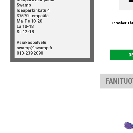
Swamp
Ideaparkinkatu 4
37570 Lempäälä
Ma-Pe 10-20
Thrasher Thr
La 10-18
Su 12-18
Asiakaspalvelu:
swamp@swamp.fi
010-239 2090
O
FANITUO