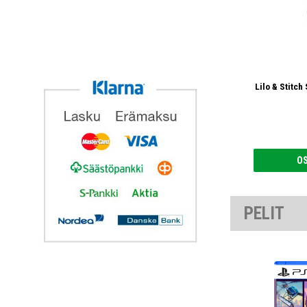
Lilo & Stitc
O
PELIT