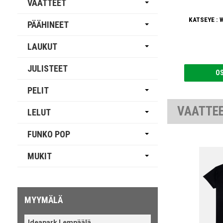
VAATTEET
KATSEYE : W
PÄÄHINEET
LAUKUT
JULISTEET
O
PELIT
VAATTE
LELUT
FUNKO POP
MUKIT
MYYMÄLÄ
Ideapark Lempäälä