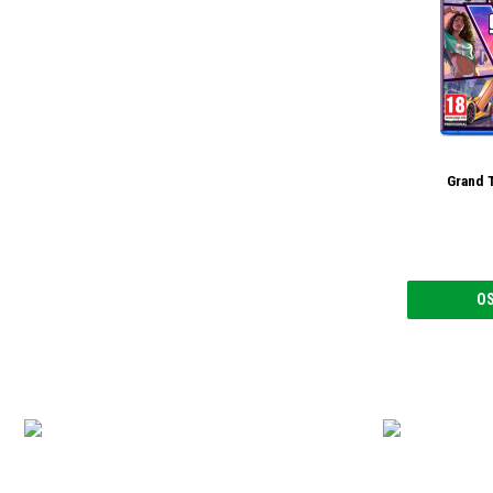
Grand T
O