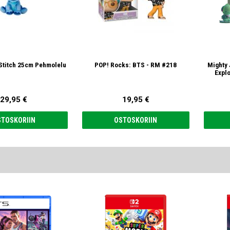
h Stitch 25cm Pehmolelu
POP! Rocks: BTS - RM #218
Mighty 
Explo
29,95 €
19,95 €
STOSKORIIN
OSTOSKORIIN