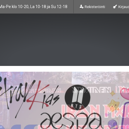
Ma-Pe klo 10-20, La 10-18 ja Su 12-18
Rekisteröinti
Kirjau