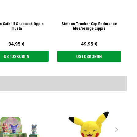
n Oath III Snapback lippis
Stetson Trucker Cap Endurance
AC/
musta
blue/orange Lippis
34,95 €
49,95 €
OSTOSKORIIN
OSTOSKORIIN
