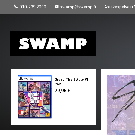
010-239 2090
swamp@swamp.fi
Asiakaspalvelu 
Grand Theft Auto VI
PS5
79,95 €