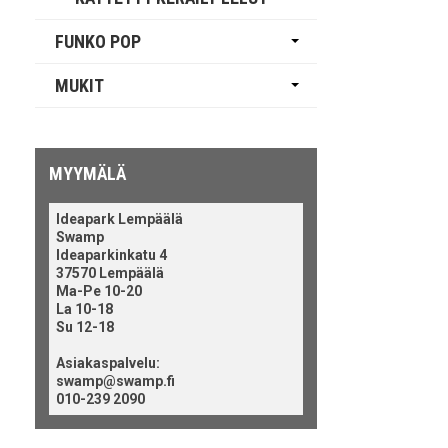
FUNKO POP
MUKIT
MYYMÄLÄ
Ideapark Lempäälä
Swamp
Ideaparkinkatu 4
37570 Lempäälä
Ma-Pe 10-20
La 10-18
Su 12-18
Asiakaspalvelu:
swamp@swamp.fi
010-239 2090