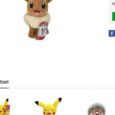
M
tteet