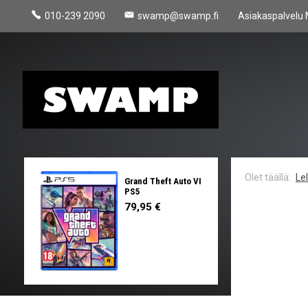
010-239 2090
swamp@swamp.fi
Asiakaspalvelu 
Le
Grand Theft Auto VI
PS5
79,95 €