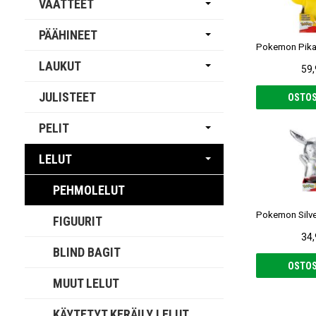
VAATTEET
PÄÄHINEET
LAUKUT
59,
JULISTEET
OSTOS
PELIT
LELUT
PEHMOLELUT
FIGUURIT
34,
BLIND BAGIT
OSTOS
MUUT LELUT
KÄYTETYT KERÄILY LELUT