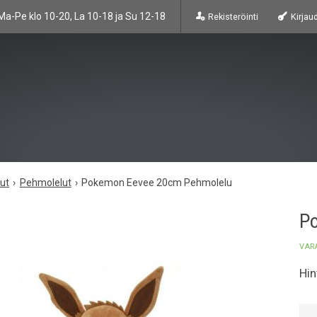
Ma-Pe klo 10-20, La 10-18 ja Su 12-18
Rekisteröinti
Kirjau
lut
Pehmolelut
Pokemon Eevee 20cm Pehmolelu
P
VAR
Hin