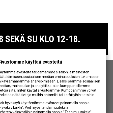
 SEKÄ SU KLO 12-18.
Sivustomme käyttää evästeitä
äytämme evästeitä tarjoamamme sisällön ja mainosten
SEURAA MEITÄ
äätälöimiseen, sosiaalisen median ominaisuuksien tukemiseen
a kävijämäärämme analysoimiseen. Lisäksi jaamme sosiaalisen
edian, mainosalan ja analytiikka-alan kumppaneillemme
ietoja siitä, miten käytät sivustoamme. Kumppanimme voivat
hdistää näitä tietoja muihin antamiisi tai kerättyihin tietoihin.
oit hyväksyä käyttämämme evästeet painamalla nappia
Hyväksy kaikki”. Voit myös tehdä muutoksia
västehyväksyntöihin painamalla nappia ”Teen muutoksia”.