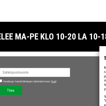
E MA-PE KLO 10-20 LA 10-18
K
r
j
m
Hyväksyn henkilötietojen tallentamisen (
lue
)
t
y
Tilaa
V
”
e