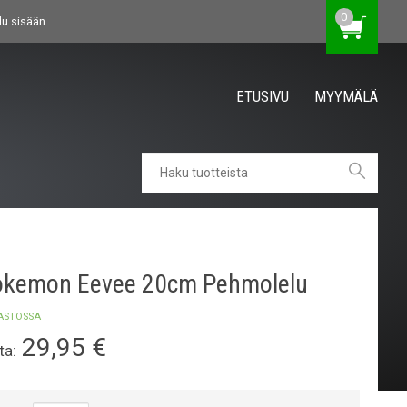
0
du sisään
ETUSIVU
MYYMÄLÄ
okemon Eevee 20cm Pehmolelu
ASTOSSA
29,95
€
ta: