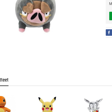
M
tteet