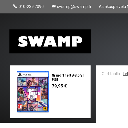
010-239 2090
swamp@swamp.fi
Asiakaspalvelu 
Le
Grand Theft Auto VI
PS5
79,95 €