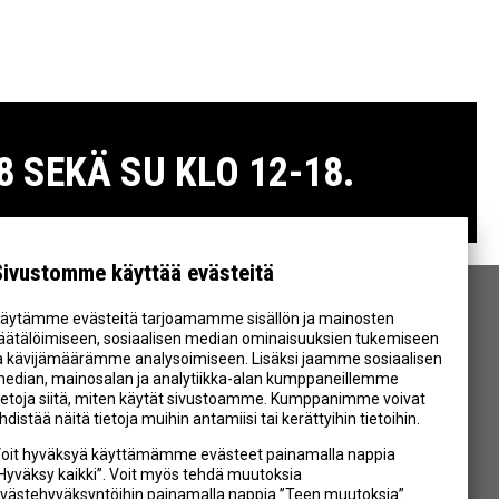
 SEKÄ SU KLO 12-18.
Sivustomme käyttää evästeitä
äytämme evästeitä tarjoamamme sisällön ja mainosten
SEURAA MEITÄ
äätälöimiseen, sosiaalisen median ominaisuuksien tukemiseen
a kävijämäärämme analysoimiseen. Lisäksi jaamme sosiaalisen
edian, mainosalan ja analytiikka-alan kumppaneillemme
ietoja siitä, miten käytät sivustoamme. Kumppanimme voivat
hdistää näitä tietoja muihin antamiisi tai kerättyihin tietoihin.
oit hyväksyä käyttämämme evästeet painamalla nappia
Hyväksy kaikki”. Voit myös tehdä muutoksia
västehyväksyntöihin painamalla nappia ”Teen muutoksia”.