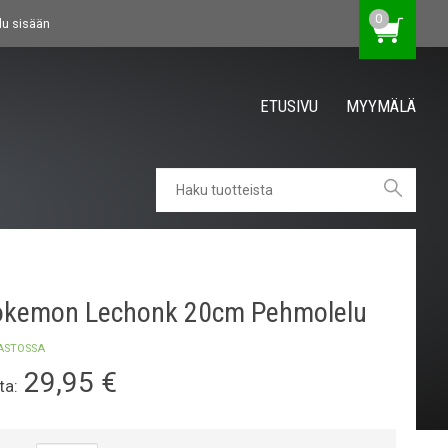
0
du sisään
ETUSIVU
MYYMÄLÄ
okemon Lechonk 20cm Pehmolelu
ASTOSSA
29,95
€
ta: