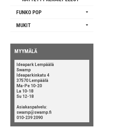
FUNKO POP
MUKIT
MYYMÄLÄ
Ideapark Lempäälä
Swamp
Ideaparkinkatu 4
37570 Lempäälä
Ma-Pe 10-20
La 10-18
Su 12-18
Asiakaspalvelu:
swamp@swamp.fi
010-239 2090