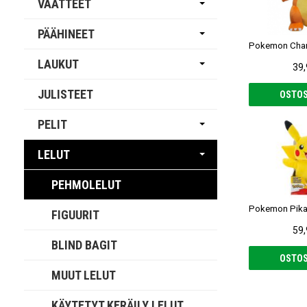
VAATTEET
PÄÄHINEET
LAUKUT
39,
JULISTEET
OSTOS
PELIT
LELUT
PEHMOLELUT
FIGUURIT
59,
BLIND BAGIT
OSTOS
MUUT LELUT
KÄYTETYT KERÄILY LELUT