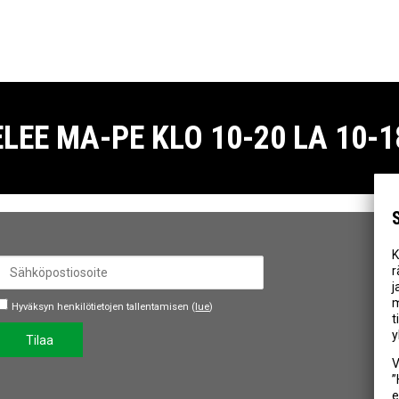
E MA-PE KLO 10-20 LA 10-18
K
r
j
m
Hyväksyn henkilötietojen tallentamisen (
lue
)
t
y
Tilaa
V
”
e