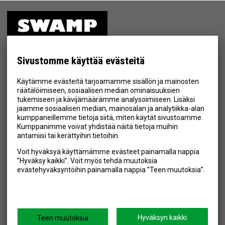
ETUSIVU
MYYMÄLÄ
Sivustomme käyttää evästeitä
TIETOSUOJA & EHDOT
Käytämme evästeitä tarjoamamme sisällön ja mainosten
YHTEYSTIEDOT
räätälöimiseen, sosiaalisen median ominaisuuksien
tukemiseen ja kävijämäärämme analysoimiseen. Lisäksi
jaamme sosiaalisen median, mainosalan ja analytiikka-alan
kumppaneillemme tietoja siitä, miten käytät sivustoamme.
Kumppanimme voivat yhdistää näitä tietoja muihin
Hyväksyn henkilötietojen tallentamisen (
lue
)
antamiisi tai kerättyihin tietoihin.
Voit hyväksyä käyttämämme evästeet painamalla nappia
Tilaa
”Hyväksy kaikki”. Voit myös tehdä muutoksia
evästehyväksyntöihin painamalla nappia ”Teen muutoksia”.
SEURAA MEITÄ
Hyväksyn kaikki
Teen muutoksia
Swamp.fi © 2026
Powered by