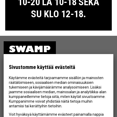
10-20 LA 10-18 SEKÄ
SU KLO 12-18.
ETUSIVU
MYYMÄLÄ
Sivustomme käyttää evästeitä
TIETOSUOJA & EHDOT
Käytämme evästeitä tarjoamamme sisällön ja mainosten
YHTEYSTIEDOT
räätälöimiseen, sosiaalisen median ominaisuuksien
tukemiseen ja kävijämäärämme analysoimiseen. Lisäksi
jaamme sosiaalisen median, mainosalan ja analytiikka-alan
kumppaneillemme tietoja siitä, miten käytät sivustoamme.
Kumppanimme voivat yhdistää näitä tietoja muihin
Hyväksyn henkilötietojen tallentamisen (
lue
)
antamiisi tai kerättyihin tietoihin.
Voit hyväksyä käyttämämme evästeet painamalla nappia
Tilaa