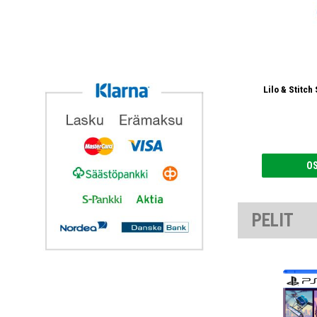
Lilo & Stitc
O
PELIT