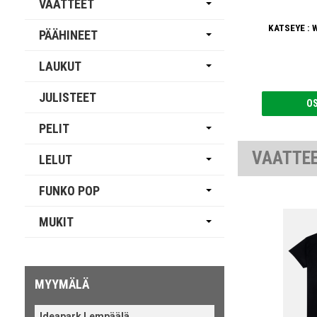
VAATTEET
KATSEYE : W
PÄÄHINEET
LAUKUT
JULISTEET
O
PELIT
VAATTE
LELUT
FUNKO POP
MUKIT
MYYMÄLÄ
Ideapark Lempäälä