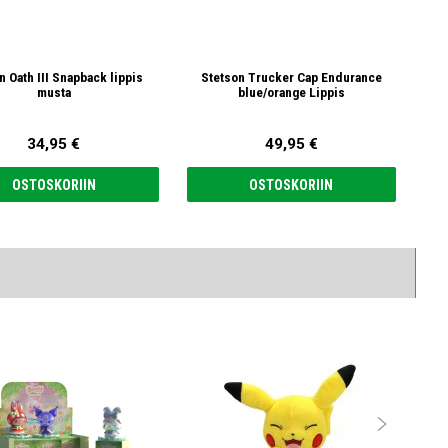
n Oath III Snapback lippis
Stetson Trucker Cap Endurance
AC/
musta
blue/orange Lippis
34,95 €
49,95 €
OSTOSKORIIN
OSTOSKORIIN
