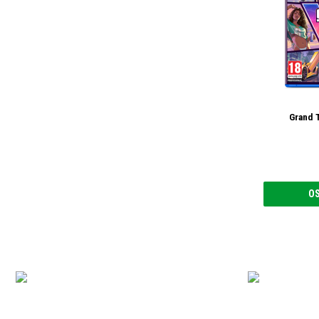
Grand T
O