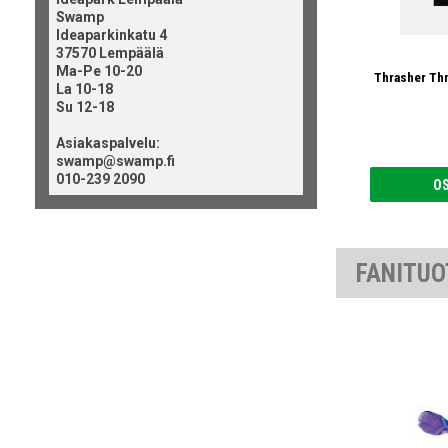
Swamp
Ideaparkinkatu 4
37570 Lempäälä
Ma-Pe 10-20
Thrasher Thr
La 10-18
Su 12-18
Asiakaspalvelu:
swamp@swamp.fi
010-239 2090
O
FANITUO